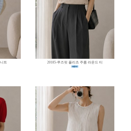
 니트
20185-루즈핏 플리츠 주름 라운드 티