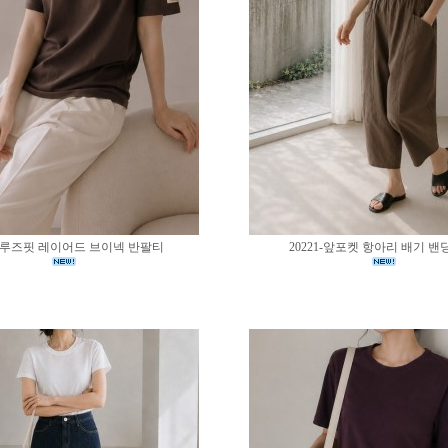
02-루즈핏 레이어드 브이넥 반팔티
20221-앞포켓 항아리 배기 밴