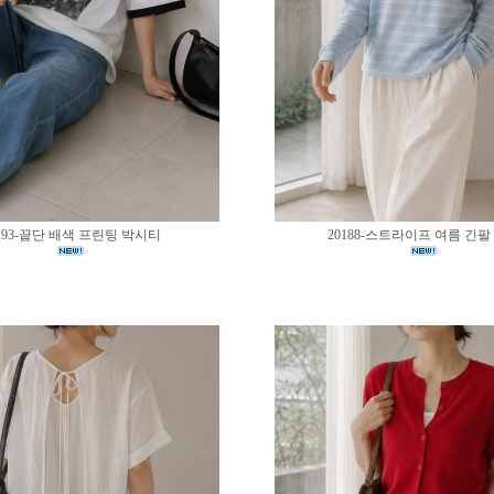
193-끝단 배색 프린팅 박시티
20188-스트라이프 여름 긴팔