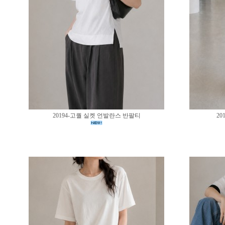
20194-고퀄 실켓 언발란스 반팔티
20