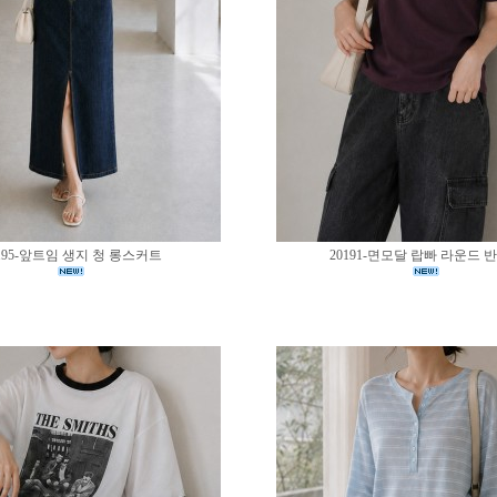
195-앞트임 생지 청 롱스커트
20191-면모달 랍빠 라운드 