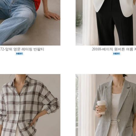
172-앞뒤 영문 레터링 반팔티
20169-베이직 원버튼 여름