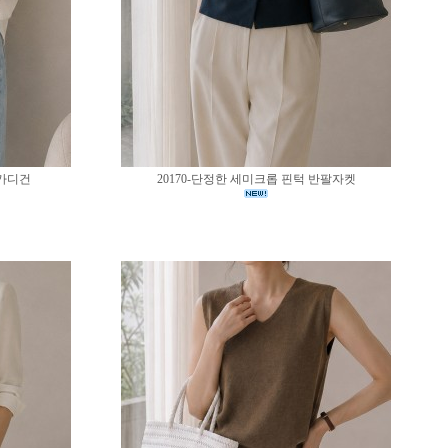
 가디건
20170-단정한 세미크롭 핀턱 반팔자켓