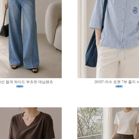
0-사선 절개 와이드 부츠컷 데님팬츠
20197-자수 포켓 7부 줄지 