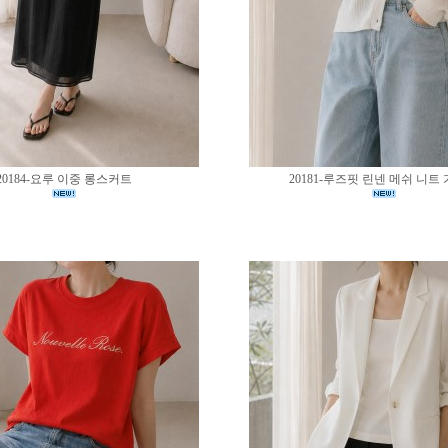
20184-요루 이중 롱스커트
20181-루즈핏 린넨 메쉬 니트