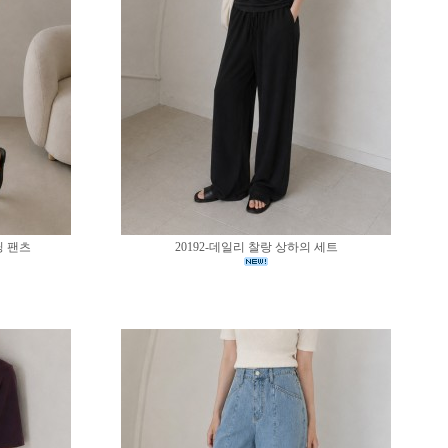
딩 팬츠
20192-데일리 찰랑 상하의 세트