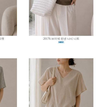
 자켓
20176-브이넥 린넨 나시 니트