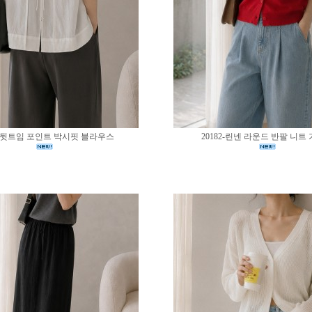
83-뒷트임 포인트 박시핏 블라우스
20182-린넨 라운드 반팔 니트