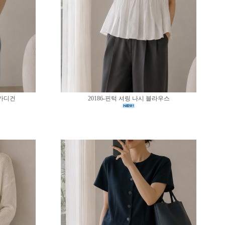
 가디건
20186-핀턱 셔링 나시 블라우스