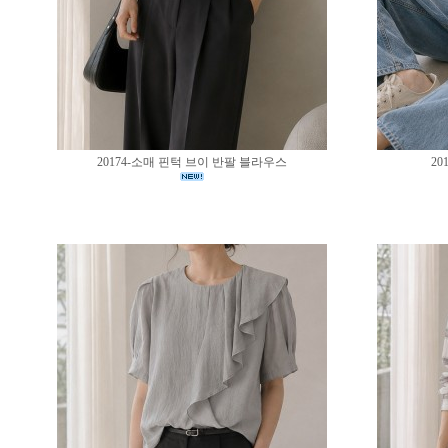
20174-소매 핀턱 브이 반팔 블라우스
20