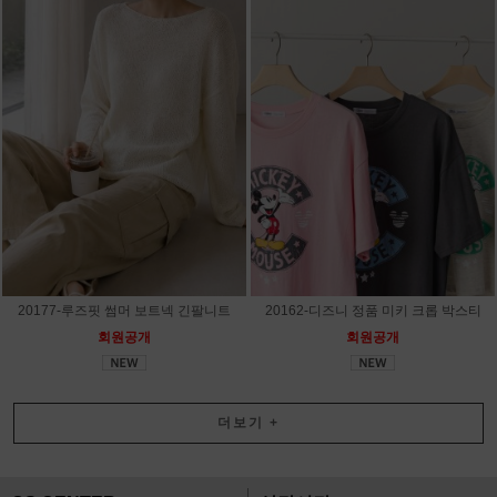
20177-루즈핏 썸머 보트넥 긴팔니트
20162-디즈니 정품 미키 크롭 박스티
회원공개
회원공개
더보기
+