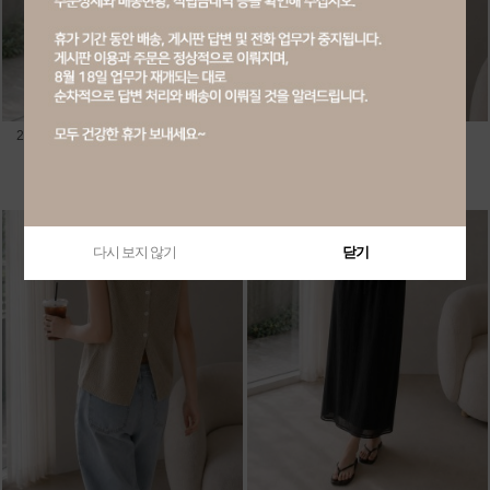
20182-린넨 라운드 반팔 니트 가디건
20186-핀턱 셔링 나시 블라우스
회원공개
회원공개
다시 보지 않기
닫기