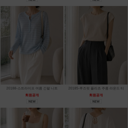
20188-스트라이프 여름 긴팔 니트
20185-루즈핏 플리츠 주름 라운드 티
회원공개
회원공개