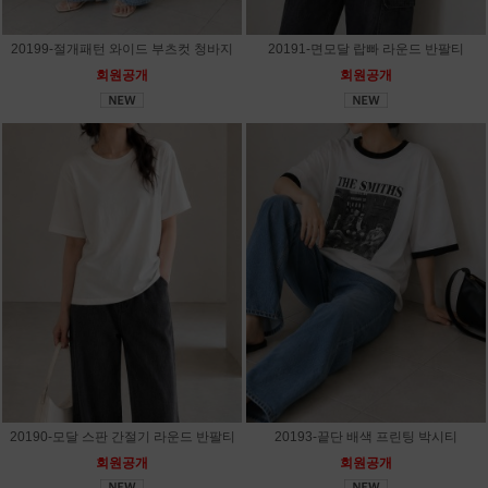
20199-절개패턴 와이드 부츠컷 청바지
20191-면모달 랍빠 라운드 반팔티
회원공개
회원공개
20190-모달 스판 간절기 라운드 반팔티
20193-끝단 배색 프린팅 박시티
회원공개
회원공개