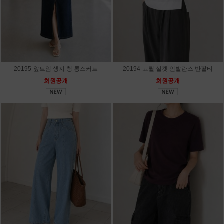
20195-앞트임 생지 청 롱스커트
20194-고퀄 실켓 언발란스 반팔티
회원공개
회원공개