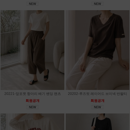
20221-앞포켓 항아리 배기 밴딩 팬츠
20202-루즈핏 레이어드 브이넥 반팔티
회원공개
회원공개