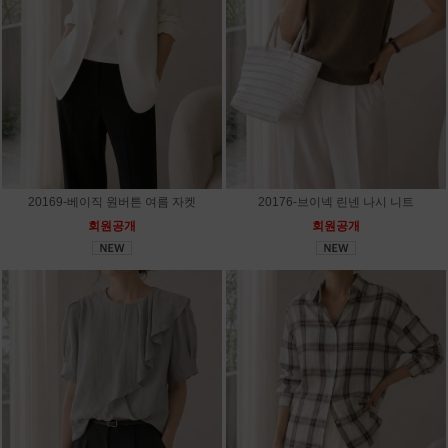
20169-베이직 원버튼 여름 자켓
20176-브이넥 린넨 나시 니트
회원공개
회원공개