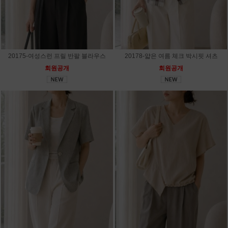
20175-여성스런 프릴 반팔 블라우스
20178-얇은 여름 체크 박시핏 셔츠
회원공개
회원공개