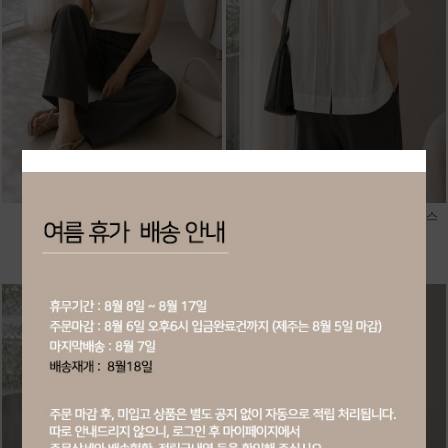
20189-사각 니트 나시티
20183-뒷트임 포인트 박시핏 블라우스
회원공개
회원공개