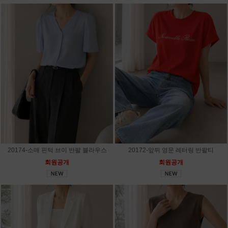
20174-소매 핀턱 브이 반팔 블라우스
20172-앞뒤 영문 레터링 반팔티
회원공개
회원공개