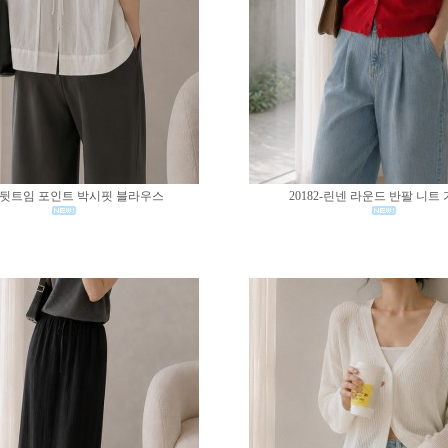
83-뒷트임 포인트 박시핏 블라우스
20182-린넨 라운드 반팔 니트