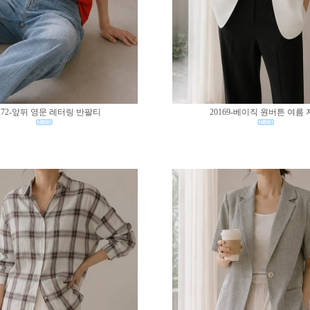
172-앞뒤 영문 레터링 반팔티
20169-베이직 원버튼 여름