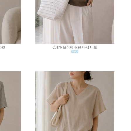
 자켓
20176-브이넥 린넨 나시 니트