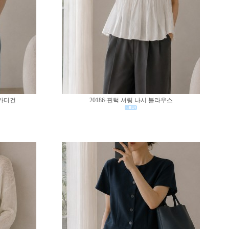
 가디건
20186-핀턱 셔링 나시 블라우스