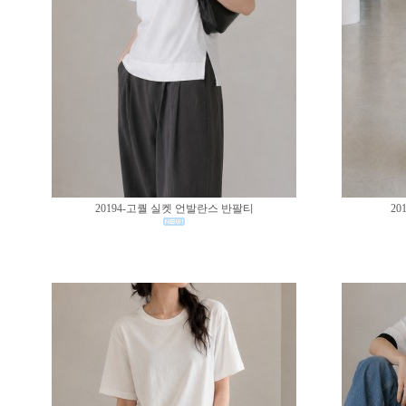
20194-고퀄 실켓 언발란스 반팔티
20