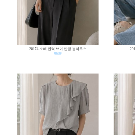
20174-소매 핀턱 브이 반팔 블라우스
20