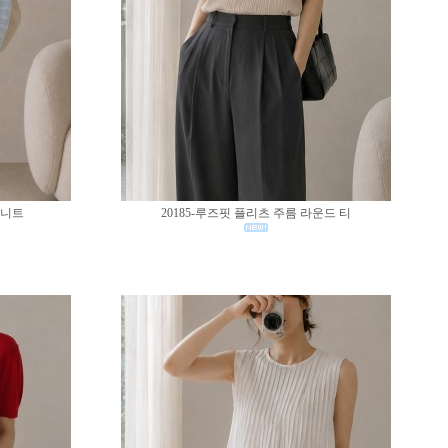
 니트
20185-루즈핏 플리츠 주름 라운드 티