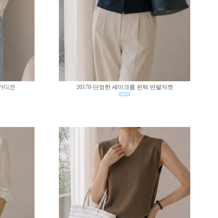
 가디건
20170-단정한 세미크롭 핀턱 반팔자켓