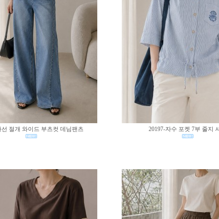
0-사선 절개 와이드 부츠컷 데님팬츠
20197-자수 포켓 7부 줄지 