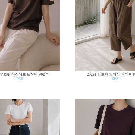
02-루즈핏 레이어드 브이넥 반팔티
20221-앞포켓 항아리 배기 밴