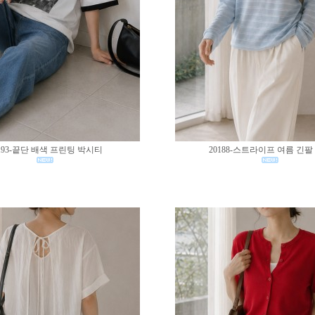
193-끝단 배색 프린팅 박시티
20188-스트라이프 여름 긴팔