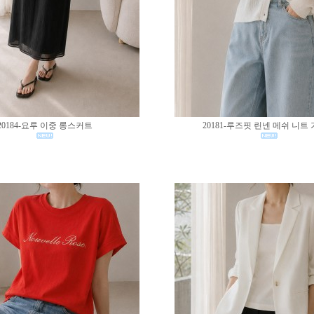
20184-요루 이중 롱스커트
20181-루즈핏 린넨 메쉬 니트