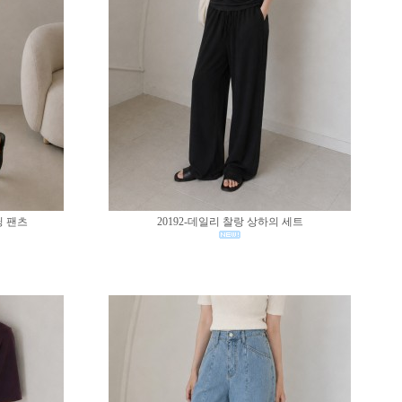
딩 팬츠
20192-데일리 찰랑 상하의 세트