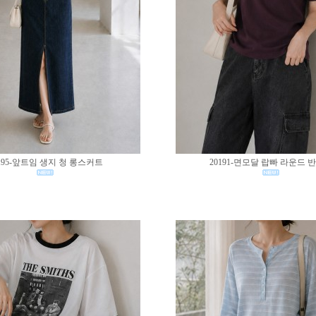
195-앞트임 생지 청 롱스커트
20191-면모달 랍빠 라운드 