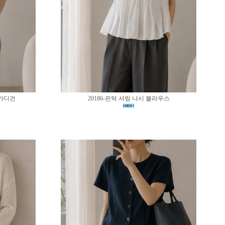
 가디건
20186-핀턱 셔링 나시 블라우스