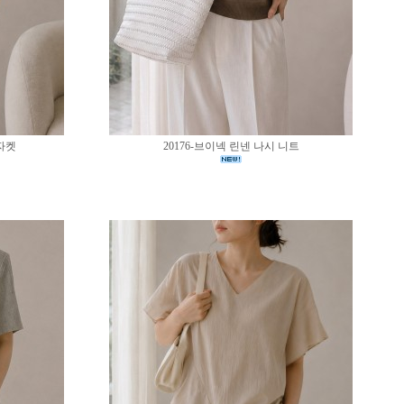
 자켓
20176-브이넥 린넨 나시 니트