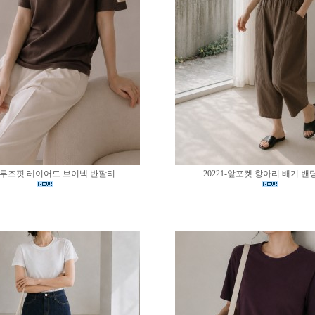
02-루즈핏 레이어드 브이넥 반팔티
20221-앞포켓 항아리 배기 밴