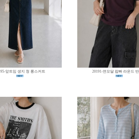
195-앞트임 생지 청 롱스커트
20191-면모달 랍빠 라운드 