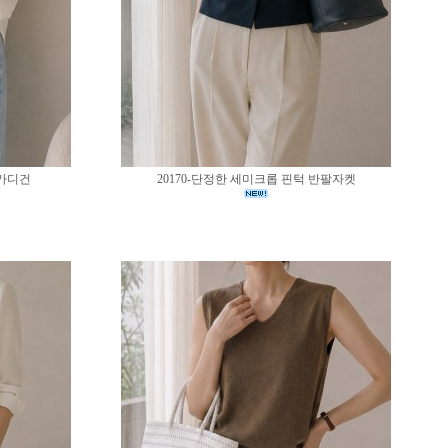
 가디건
20170-단정한 세미크롭 핀턱 반팔자켓