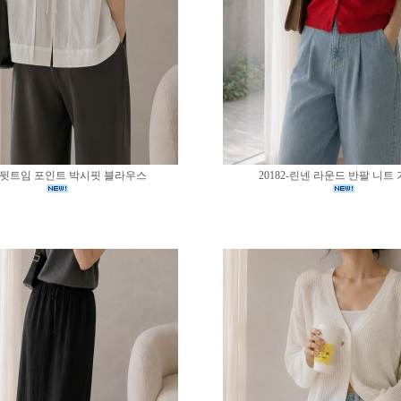
83-뒷트임 포인트 박시핏 블라우스
20182-린넨 라운드 반팔 니트