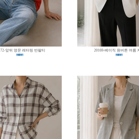
172-앞뒤 영문 레터링 반팔티
20169-베이직 원버튼 여름