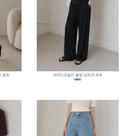
딩 팬츠
20192-데일리 찰랑 상하의 세트