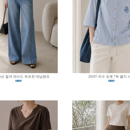
0-사선 절개 와이드 부츠컷 데님팬츠
20197-자수 포켓 7부 줄지 