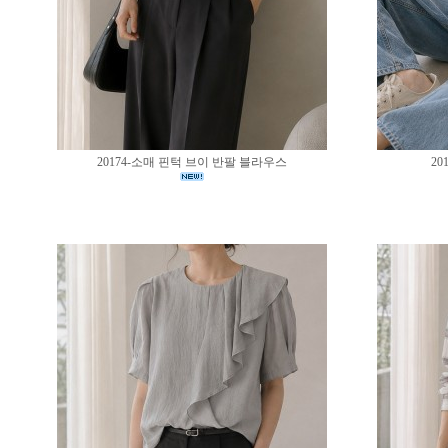
20174-소매 핀턱 브이 반팔 블라우스
20