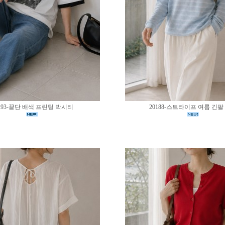
193-끝단 배색 프린팅 박시티
20188-스트라이프 여름 긴팔