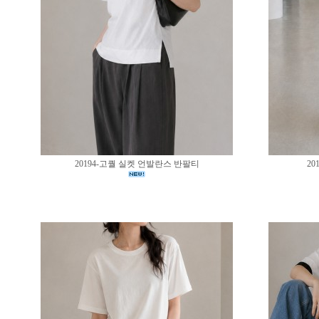
20194-고퀄 실켓 언발란스 반팔티
20