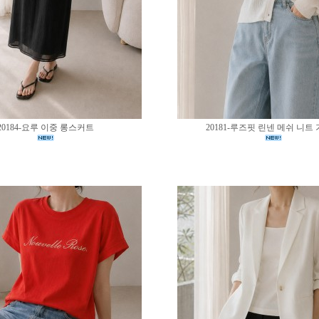
20184-요루 이중 롱스커트
20181-루즈핏 린넨 메쉬 니트