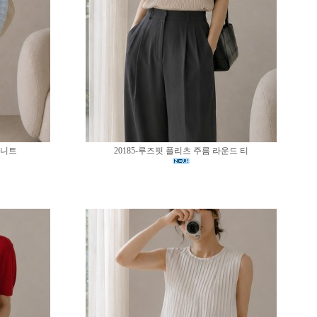
 니트
20185-루즈핏 플리츠 주름 라운드 티