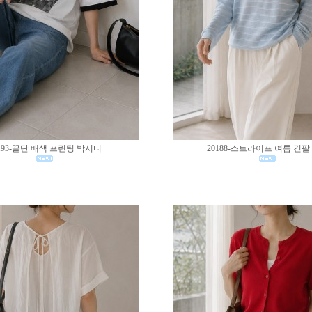
193-끝단 배색 프린팅 박시티
20188-스트라이프 여름 긴팔