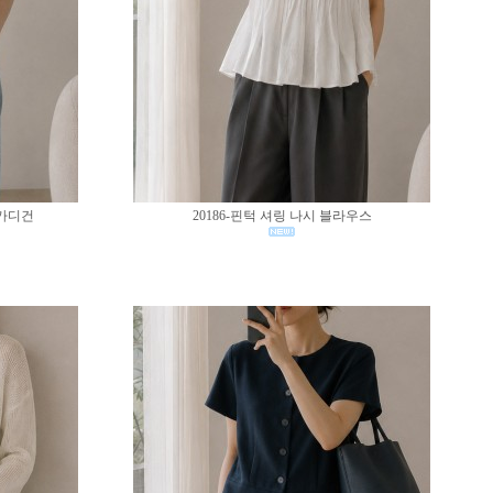
 가디건
20186-핀턱 셔링 나시 블라우스