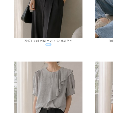
20174-소매 핀턱 브이 반팔 블라우스
20