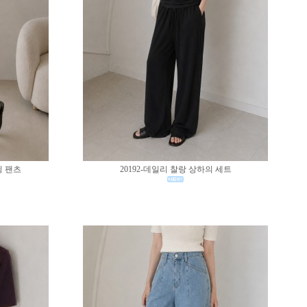
딩 팬츠
20192-데일리 찰랑 상하의 세트