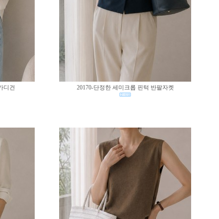
 가디건
20170-단정한 세미크롭 핀턱 반팔자켓