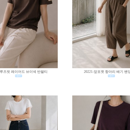
02-루즈핏 레이어드 브이넥 반팔티
20221-앞포켓 항아리 배기 밴