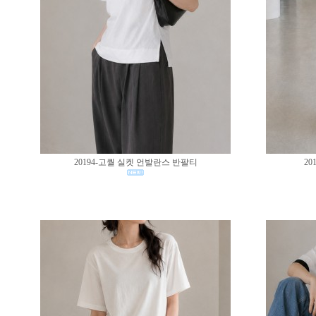
20194-고퀄 실켓 언발란스 반팔티
20