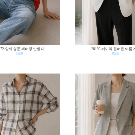
172-앞뒤 영문 레터링 반팔티
20169-베이직 원버튼 여름