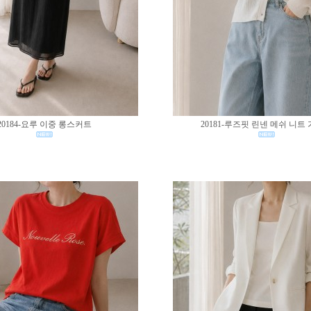
20184-요루 이중 롱스커트
20181-루즈핏 린넨 메쉬 니트