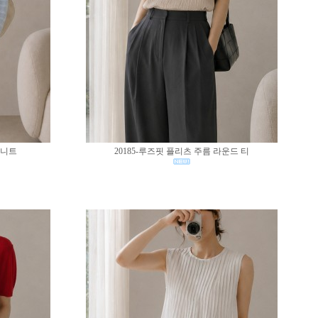
 니트
20185-루즈핏 플리츠 주름 라운드 티