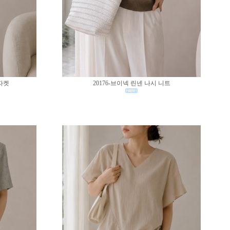
 자켓
20176-브이넥 린넨 나시 니트