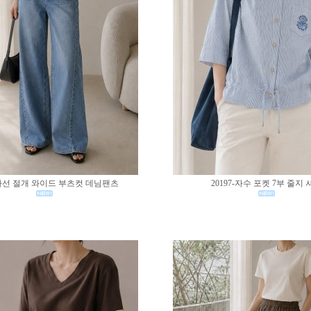
0-사선 절개 와이드 부츠컷 데님팬츠
20197-자수 포켓 7부 줄지 