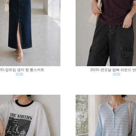
195-앞트임 생지 청 롱스커트
20191-면모달 랍빠 라운드 