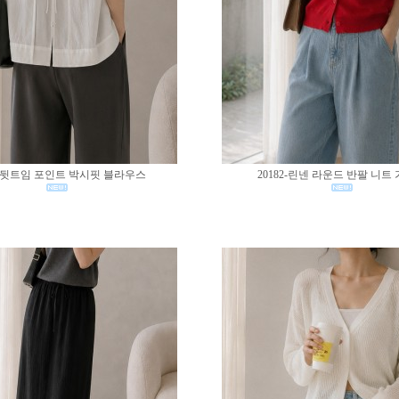
83-뒷트임 포인트 박시핏 블라우스
20182-린넨 라운드 반팔 니트