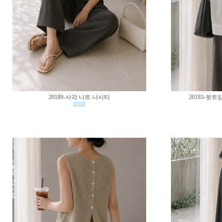
20189-사각 니트 나시티
20183-뒷