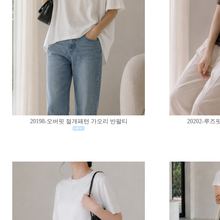
20198-오버핏 절개패턴 가오리 반팔티
20202-루