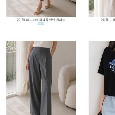
20159-퍼프소매 하객룩 린넨 원피스
20158-