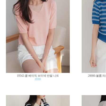
19542-쿨 베이직 브이넥 반팔 니트
20000-볼륨