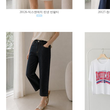
20126-믹스앤매치 린넨 반팔티
20127