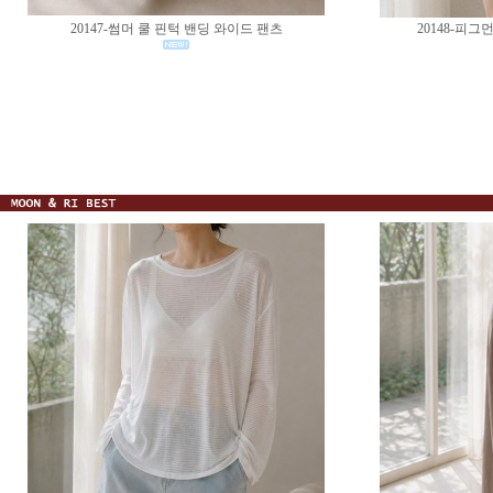
20147-썸머 쿨 핀턱 밴딩 와이드 팬츠
20148-피