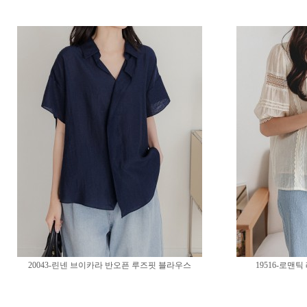
20043-린넨 브이카라 반오픈 루즈핏 블라우스
19516-로맨