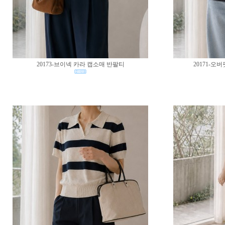
20173-브이넥 카라 캡소매 반팔티
20171-오