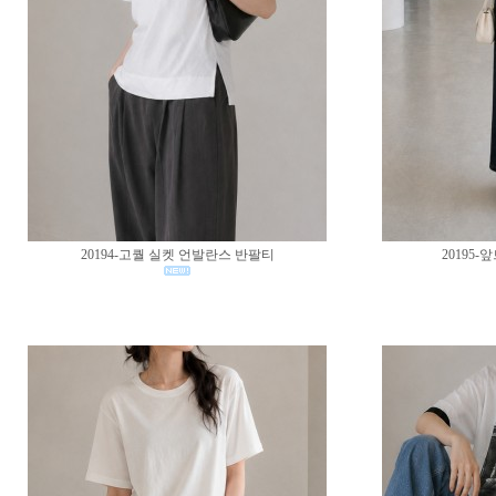
20194-고퀄 실켓 언발란스 반팔티
20195