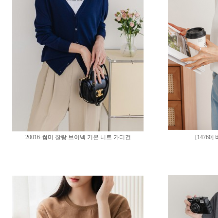
20016-썸머 찰랑 브이넥 기본 니트 가디건
[1476