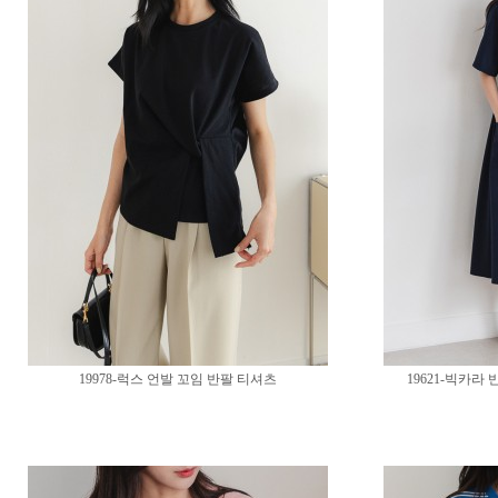
19978-럭스 언발 꼬임 반팔 티셔츠
19621-빅카라