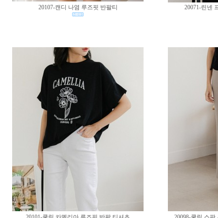
20107-캔디 나염 루즈핏 반팔티
20071-린
20101-쿨링 카멜리아 루즈핏 반팔 티셔츠
20098-쿨링 스