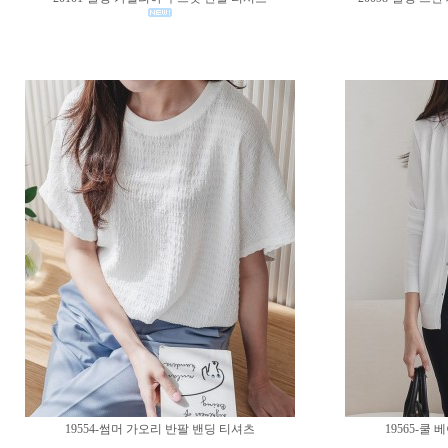
19554-썸머 가오리 반팔 밴딩 티셔츠
19565-쿨