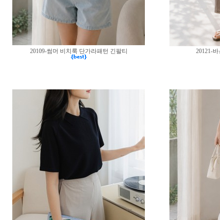
20109-썸머 비치룩 단가라패턴 긴팔티
20121