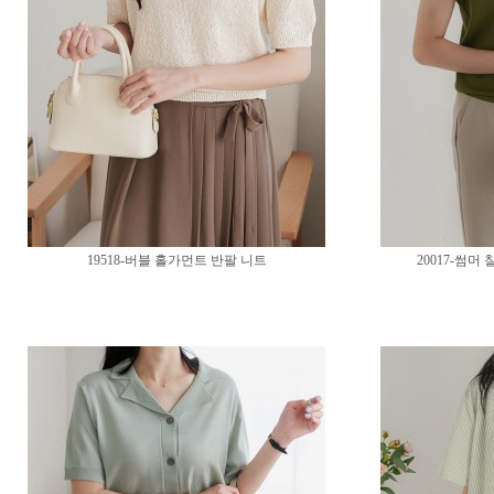
19518-버블 홀가먼트 반팔 니트
20017-썸머