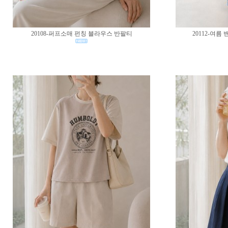
20108-퍼프소매 펀칭 블라우스 반팔티
20112-여름