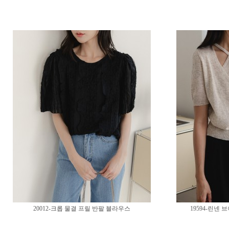
20012-크롭 물결 프릴 반팔 블라우스
19594-린넨