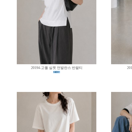
20194-고퀄 실켓 언발란스 반팔티
20