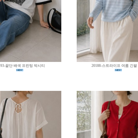
193-끝단 배색 프린팅 박시티
20188-스트라이프 여름 긴팔