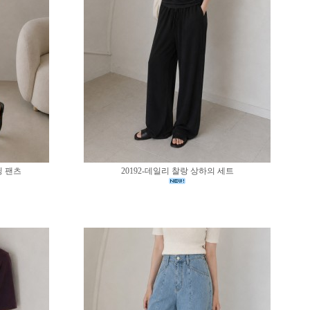
딩 팬츠
20192-데일리 찰랑 상하의 세트