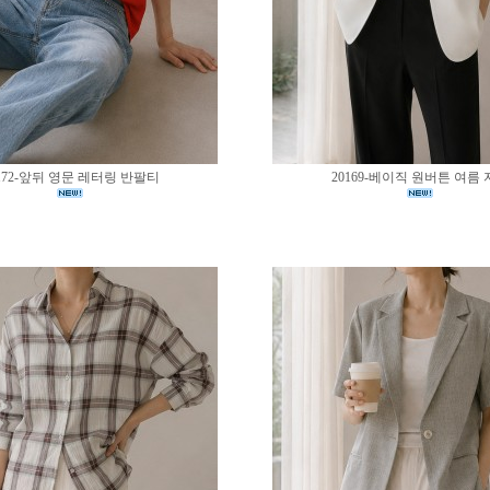
172-앞뒤 영문 레터링 반팔티
20169-베이직 원버튼 여름