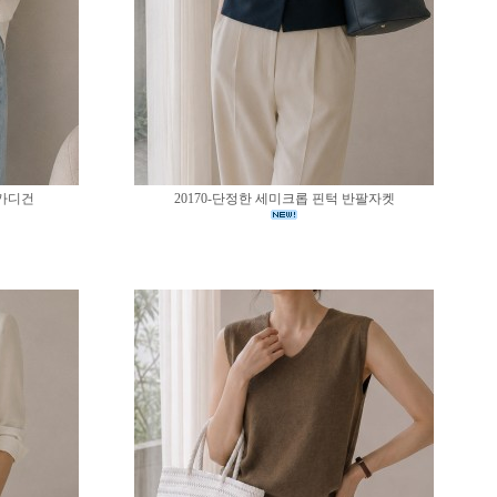
 가디건
20170-단정한 세미크롭 핀턱 반팔자켓