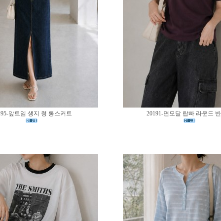
195-앞트임 생지 청 롱스커트
20191-면모달 랍빠 라운드 