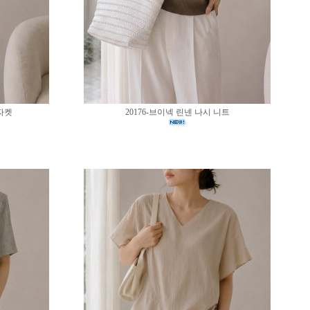
 자켓
20176-브이넥 린넨 나시 니트