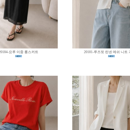
20184-요루 이중 롱스커트
20181-루즈핏 린넨 메쉬 니트