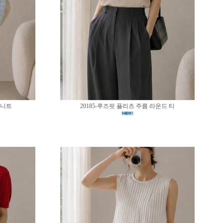
 니트
20185-루즈핏 플리츠 주름 라운드 티