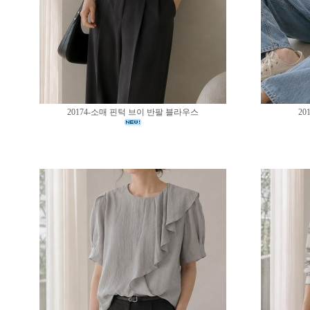
20174-소매 핀턱 브이 반팔 블라우스
20