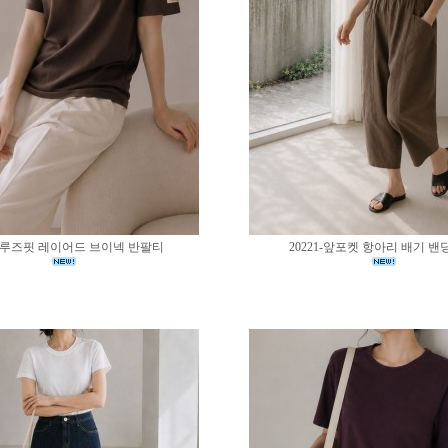
02-루즈핏 레이어드 브이넥 반팔티
20221-앞포켓 항아리 배기 밴