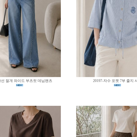
0-사선 절개 와이드 부츠컷 데님팬츠
20197-자수 포켓 7부 줄지 