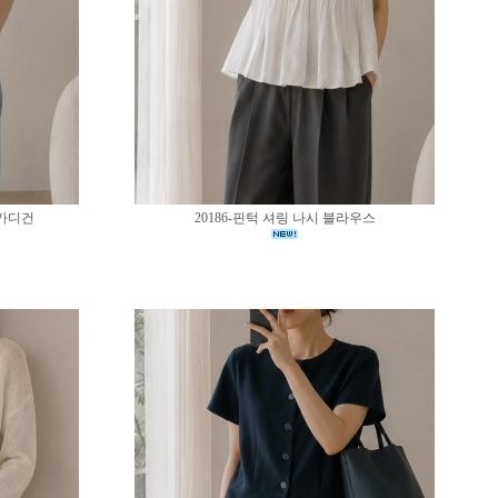
 가디건
20186-핀턱 셔링 나시 블라우스