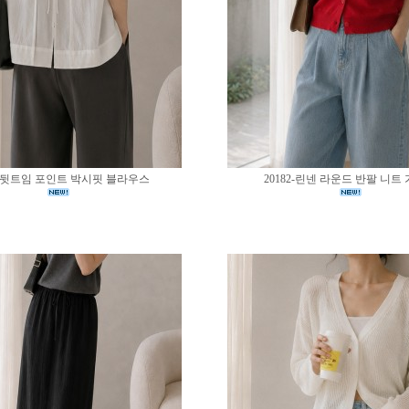
83-뒷트임 포인트 박시핏 블라우스
20182-린넨 라운드 반팔 니트