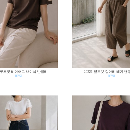
02-루즈핏 레이어드 브이넥 반팔티
20221-앞포켓 항아리 배기 밴