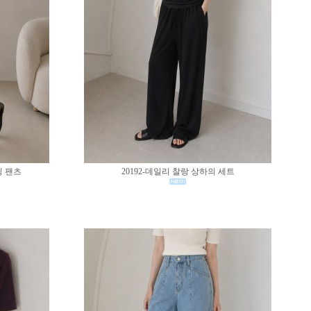
딩 팬츠
20192-데일리 찰랑 상하의 세트