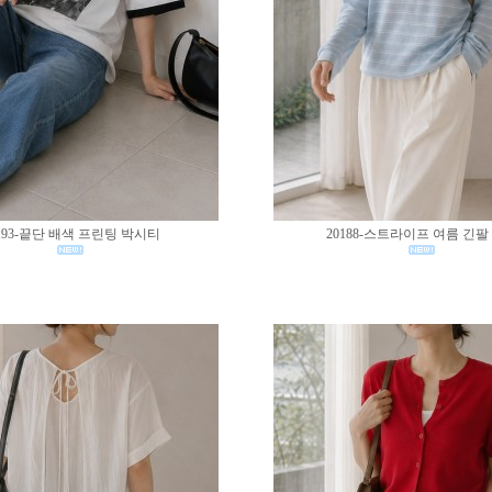
193-끝단 배색 프린팅 박시티
20188-스트라이프 여름 긴팔