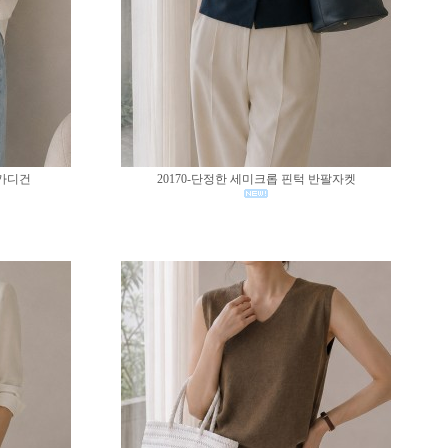
 가디건
20170-단정한 세미크롭 핀턱 반팔자켓