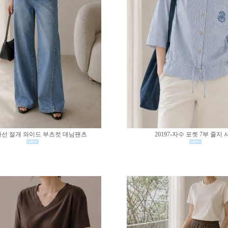
0-사선 절개 와이드 부츠컷 데님팬츠
20197-자수 포켓 7부 줄지 