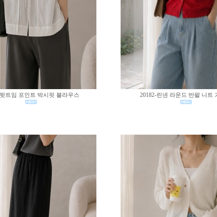
83-뒷트임 포인트 박시핏 블라우스
20182-린넨 라운드 반팔 니트