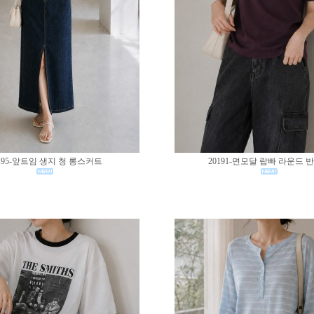
195-앞트임 생지 청 롱스커트
20191-면모달 랍빠 라운드 