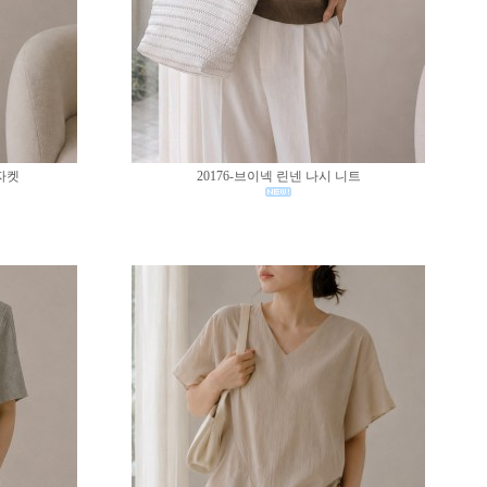
 자켓
20176-브이넥 린넨 나시 니트