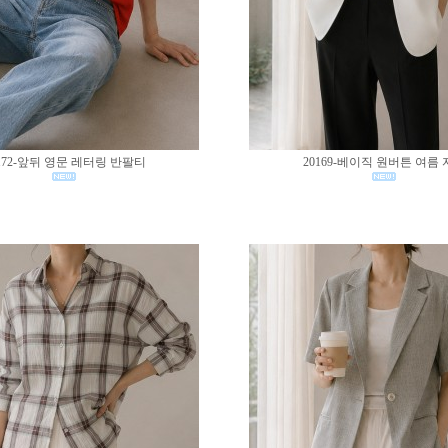
172-앞뒤 영문 레터링 반팔티
20169-베이직 원버튼 여름