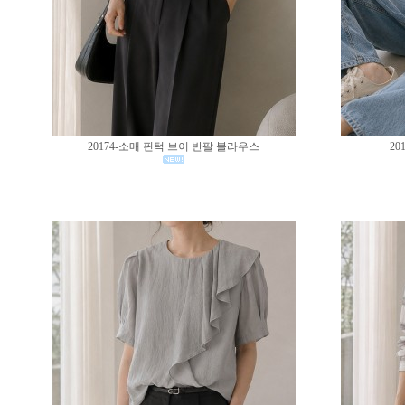
20174-소매 핀턱 브이 반팔 블라우스
20