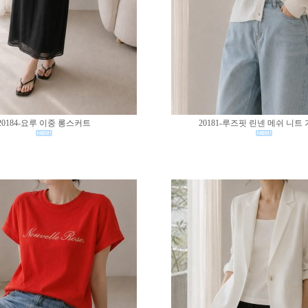
20184-요루 이중 롱스커트
20181-루즈핏 린넨 메쉬 니트