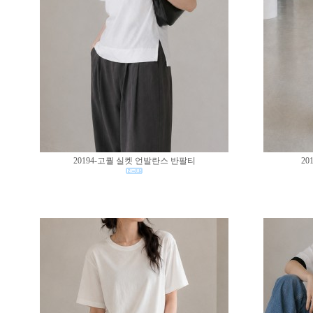
20194-고퀄 실켓 언발란스 반팔티
20