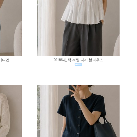
 가디건
20186-핀턱 셔링 나시 블라우스