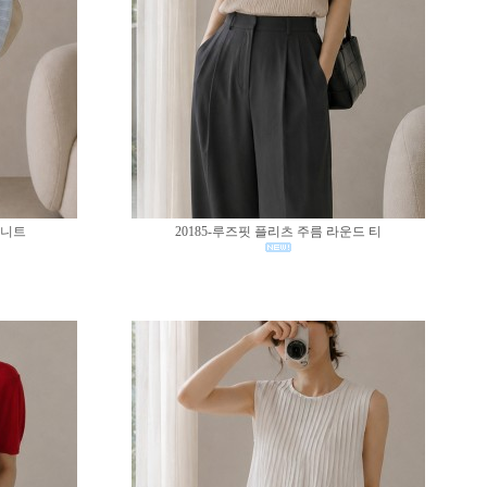
 니트
20185-루즈핏 플리츠 주름 라운드 티