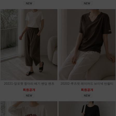
20221-앞포켓 항아리 배기 밴딩 팬츠
20202-루즈핏 레이어드 브이넥 반팔티
회원공개
회원공개