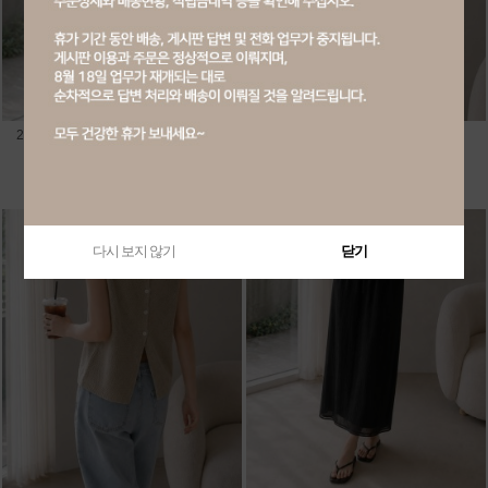
20182-린넨 라운드 반팔 니트 가디건
20186-핀턱 셔링 나시 블라우스
회원공개
회원공개
다시 보지 않기
닫기