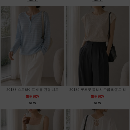
20188-스트라이프 여름 긴팔 니트
20185-루즈핏 플리츠 주름 라운드 티
회원공개
회원공개