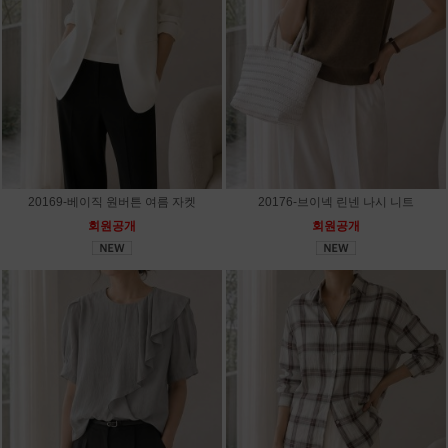
20169-베이직 원버튼 여름 자켓
20176-브이넥 린넨 나시 니트
회원공개
회원공개