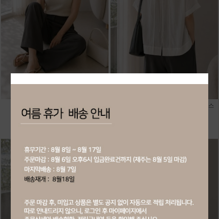
20189-사각 니트 나시티
20183-뒷트임 포인트 박시핏 블라우스
회원공개
회원공개