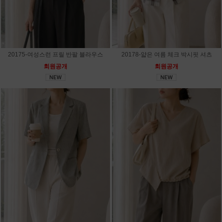
20175-여성스런 프릴 반팔 블라우스
20178-얇은 여름 체크 박시핏 셔츠
회원공개
회원공개