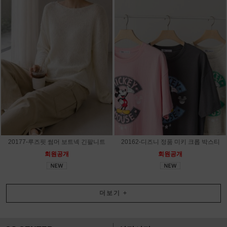
20177-루즈핏 썸머 보트넥 긴팔니트
20162-디즈니 정품 미키 크롭 박스티
회원공개
회원공개
더보기
+