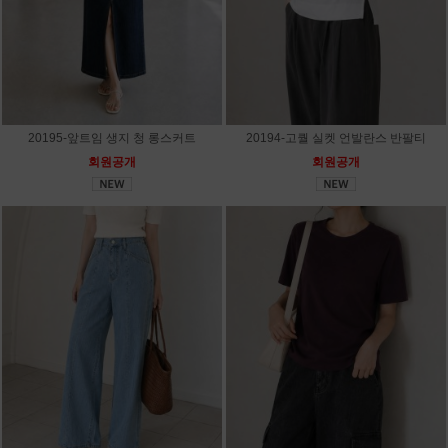
20195-앞트임 생지 청 롱스커트
20194-고퀄 실켓 언발란스 반팔티
회원공개
회원공개