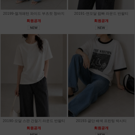
20199-절개패턴 와이드 부츠컷 청바지
20191-면모달 랍빠 라운드 반팔티
회원공개
회원공개
20190-모달 스판 간절기 라운드 반팔티
20193-끝단 배색 프린팅 박시티
회원공개
회원공개