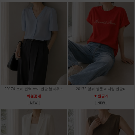
20174-소매 핀턱 브이 반팔 블라우스
20172-앞뒤 영문 레터링 반팔티
회원공개
회원공개