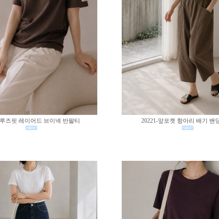
02-루즈핏 레이어드 브이넥 반팔티
20221-앞포켓 항아리 배기 밴