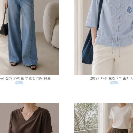
0-사선 절개 와이드 부츠컷 데님팬츠
20197-자수 포켓 7부 줄지 