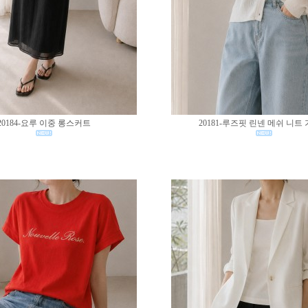
20184-요루 이중 롱스커트
20181-루즈핏 린넨 메쉬 니트