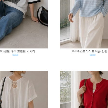
193-끝단 배색 프린팅 박시티
20188-스트라이프 여름 긴팔