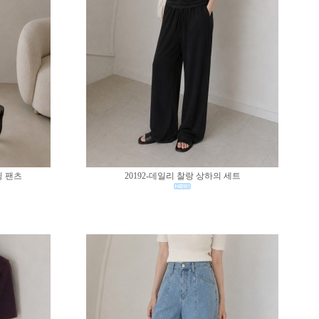
딩 팬츠
20192-데일리 찰랑 상하의 세트