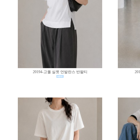
20194-고퀄 실켓 언발란스 반팔티
20