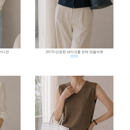
 가디건
20170-단정한 세미크롭 핀턱 반팔자켓