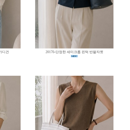
 가디건
20170-단정한 세미크롭 핀턱 반팔자켓