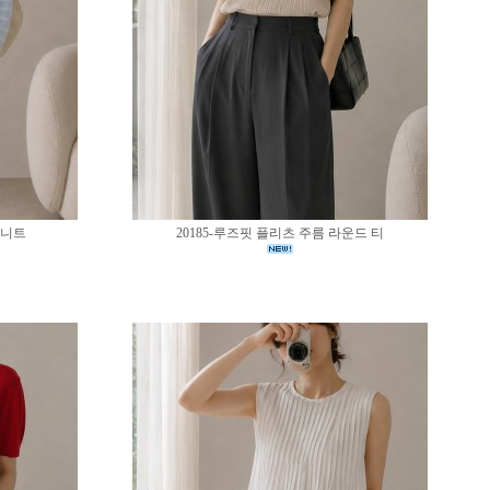
 니트
20185-루즈핏 플리츠 주름 라운드 티