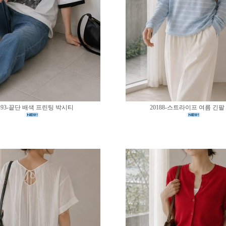
193-끝단 배색 프린팅 박시티
20188-스트라이프 여름 긴팔