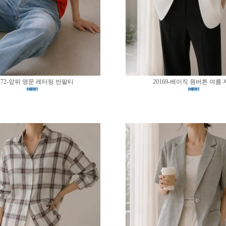
172-앞뒤 영문 레터링 반팔티
20169-베이직 원버튼 여름