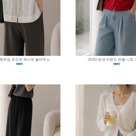
83-뒷트임 포인트 박시핏 블라우스
20182-린넨 라운드 반팔 니트