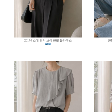
20174-소매 핀턱 브이 반팔 블라우스
20