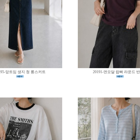
195-앞트임 생지 청 롱스커트
20191-면모달 랍빠 라운드 