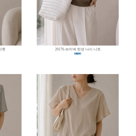
 자켓
20176-브이넥 린넨 나시 니트