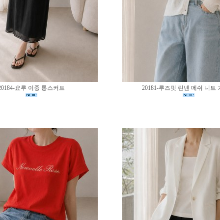
20184-요루 이중 롱스커트
20181-루즈핏 린넨 메쉬 니트