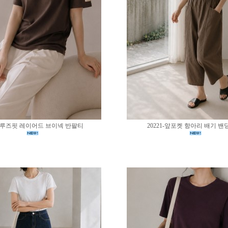
02-루즈핏 레이어드 브이넥 반팔티
20221-앞포켓 항아리 배기 밴