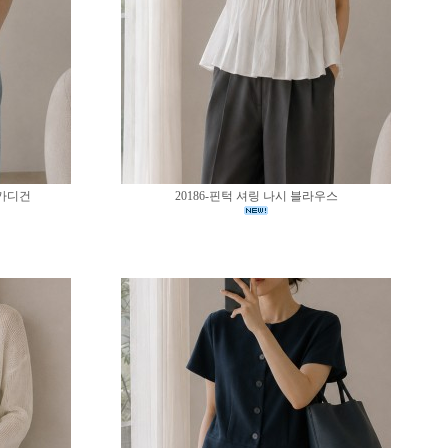
 가디건
20186-핀턱 셔링 나시 블라우스