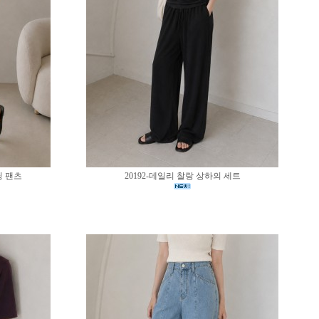
딩 팬츠
20192-데일리 찰랑 상하의 세트