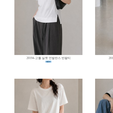
20194-고퀄 실켓 언발란스 반팔티
20