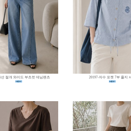
0-사선 절개 와이드 부츠컷 데님팬츠
20197-자수 포켓 7부 줄지 