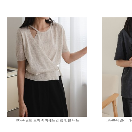
19594-린넨 브이넥 어깨트임 랩 반팔 니트
19948-데일리