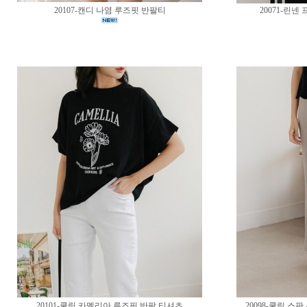
20107-캔디 나염 루즈핏 반팔티
20071-린
20101-쿨링 카멜리아 루즈핏 반팔 티셔츠
20098-쿨링 스