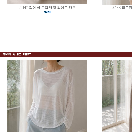
20147-썸머 쿨 핀턱 밴딩 와이드 팬츠
20148-피