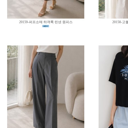
20159-퍼프소매 하객룩 린넨 원피스
20158-