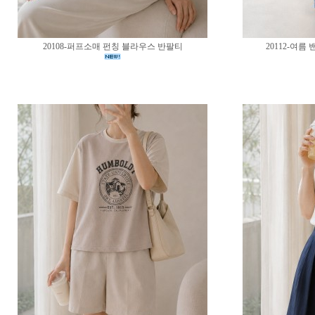
20108-퍼프소매 펀칭 블라우스 반팔티
20112-여름