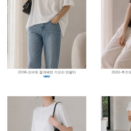
20198-오버핏 절개패턴 가오리 반팔티
20202-루