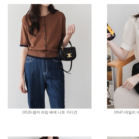
19520-썸머 라임 배색 니트 가디건
19547-데일