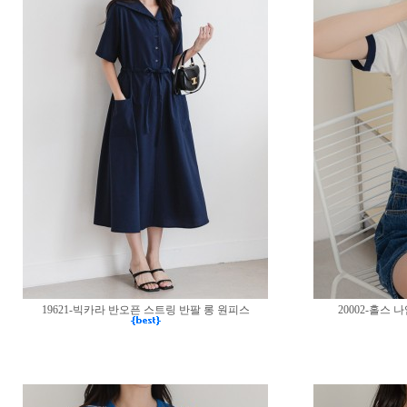
19621-빅카라 반오픈 스트링 반팔 롱 원피스
20002-홀스