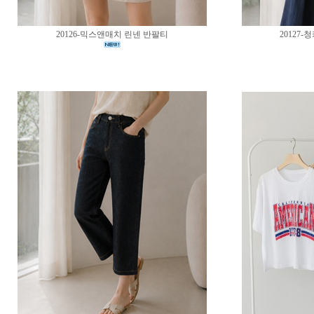
20126-믹스앤매치 린넨 반팔티
20127