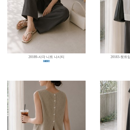
20189-사각 니트 나시티
20183-뒷