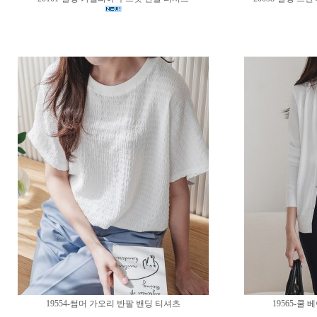
19554-썸머 가오리 반팔 밴딩 티셔츠
19565-쿨