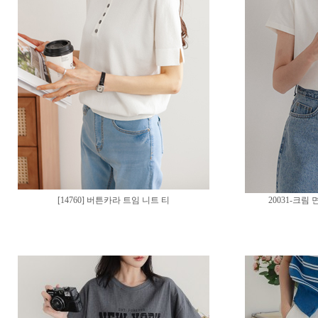
[14760] 버튼카라 트임 니트 티
20031-크림