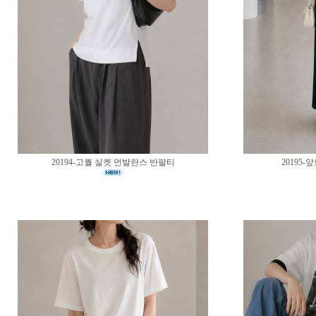
20194-고퀄 실켓 언발란스 반팔티
20195