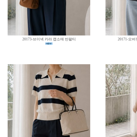
20173-브이넥 카라 캡소매 반팔티
20171-오