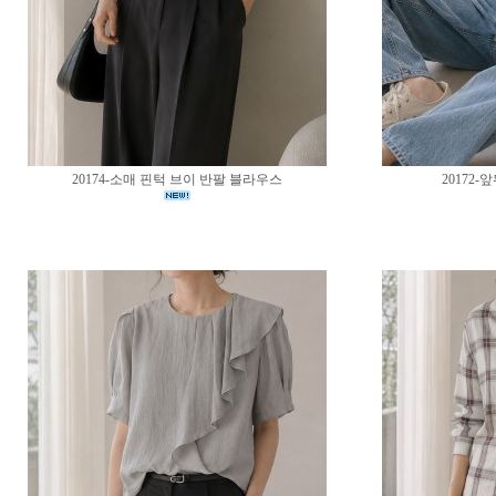
20174-소매 핀턱 브이 반팔 블라우스
20172