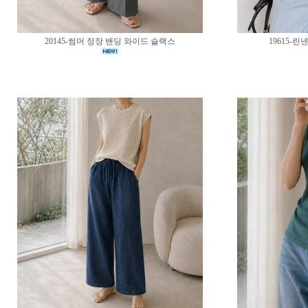
20145-썸머 정장 밴딩 와이드 슬랙스
19615-