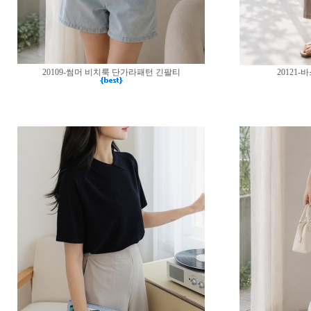
20109-썸머 비치룩 단가라패턴 긴팔티
20121