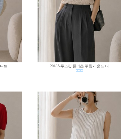
 니트
20185-루즈핏 플리츠 주름 라운드 티