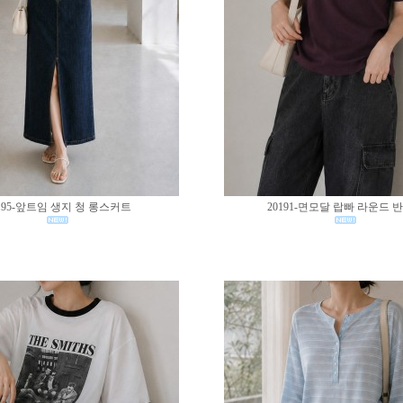
195-앞트임 생지 청 롱스커트
20191-면모달 랍빠 라운드 