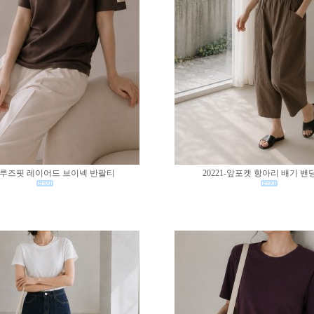
02-루즈핏 레이어드 브이넥 반팔티
20221-앞포켓 항아리 배기 밴