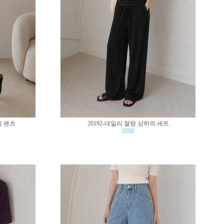
딩 팬츠
20192-데일리 찰랑 상하의 세트