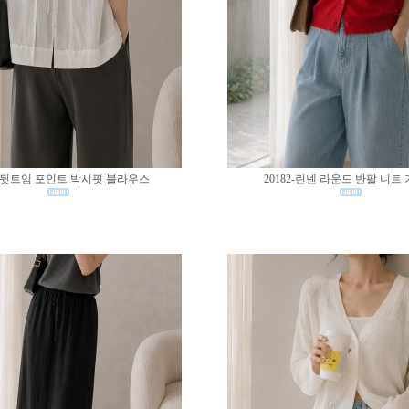
83-뒷트임 포인트 박시핏 블라우스
20182-린넨 라운드 반팔 니트