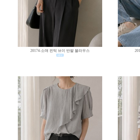
20174-소매 핀턱 브이 반팔 블라우스
20