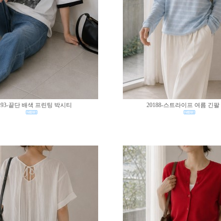
193-끝단 배색 프린팅 박시티
20188-스트라이프 여름 긴팔