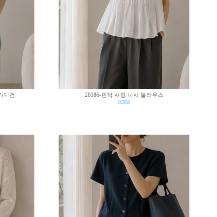
 가디건
20186-핀턱 셔링 나시 블라우스