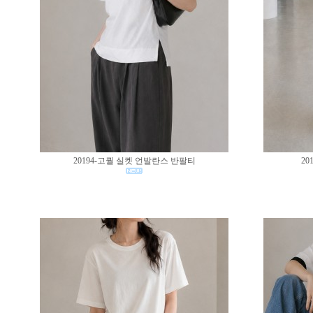
20194-고퀄 실켓 언발란스 반팔티
20