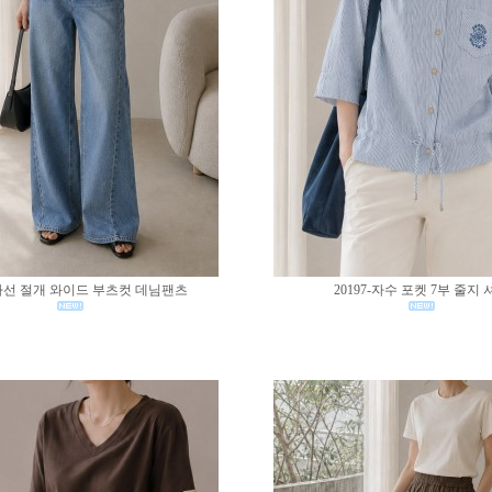
0-사선 절개 와이드 부츠컷 데님팬츠
20197-자수 포켓 7부 줄지 