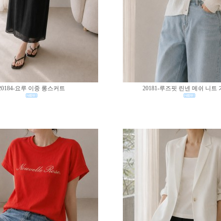
20184-요루 이중 롱스커트
20181-루즈핏 린넨 메쉬 니트