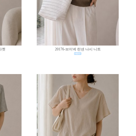
 자켓
20176-브이넥 린넨 나시 니트