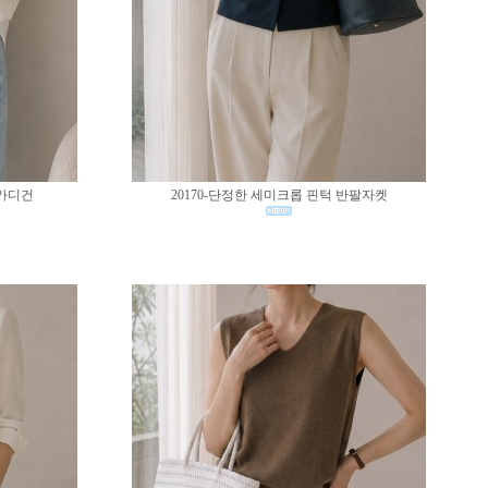
 가디건
20170-단정한 세미크롭 핀턱 반팔자켓