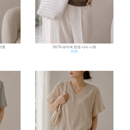
 자켓
20176-브이넥 린넨 나시 니트