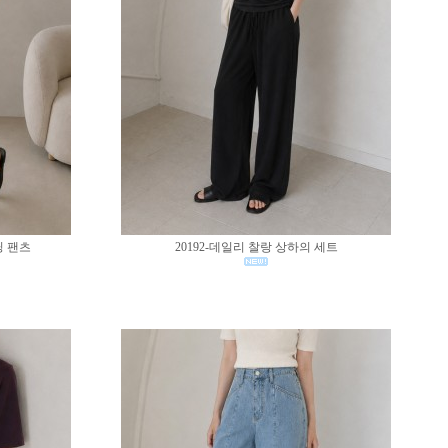
딩 팬츠
20192-데일리 찰랑 상하의 세트