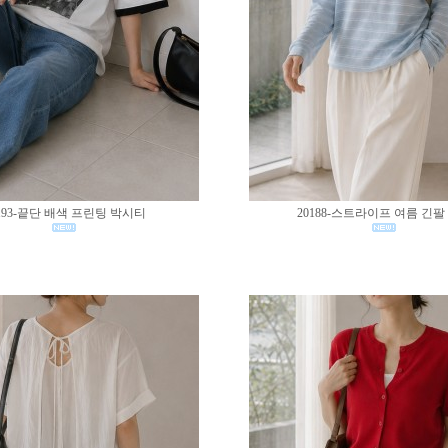
193-끝단 배색 프린팅 박시티
20188-스트라이프 여름 긴팔