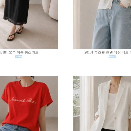
20184-요루 이중 롱스커트
20181-루즈핏 린넨 메쉬 니트