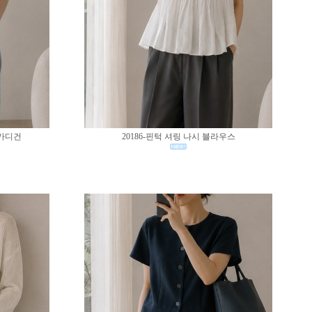
 가디건
20186-핀턱 셔링 나시 블라우스