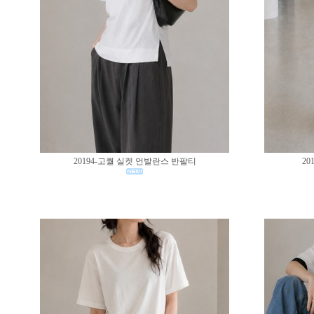
20194-고퀄 실켓 언발란스 반팔티
20