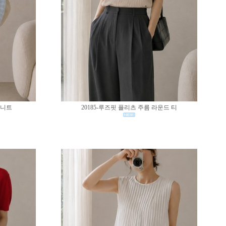
 니트
20185-루즈핏 플리츠 주름 라운드 티