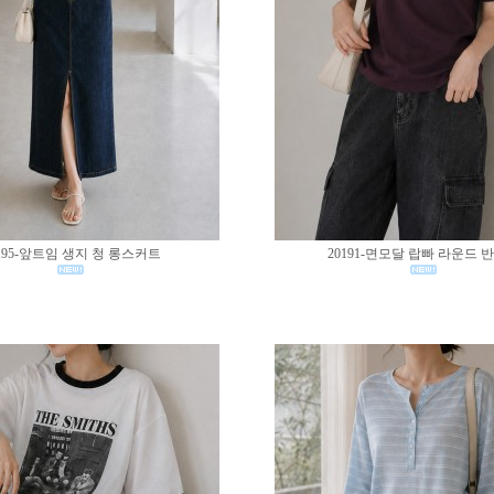
195-앞트임 생지 청 롱스커트
20191-면모달 랍빠 라운드 