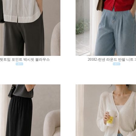
83-뒷트임 포인트 박시핏 블라우스
20182-린넨 라운드 반팔 니트