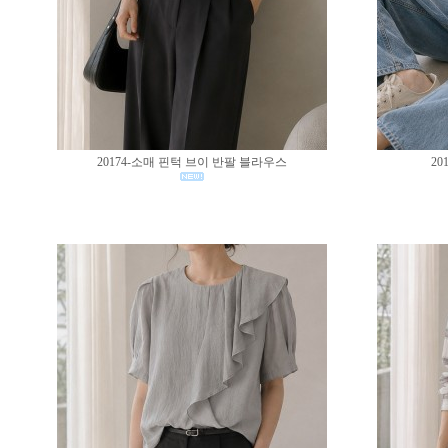
20174-소매 핀턱 브이 반팔 블라우스
20