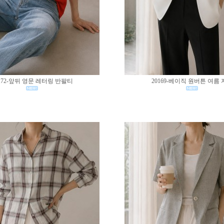
172-앞뒤 영문 레터링 반팔티
20169-베이직 원버튼 여름