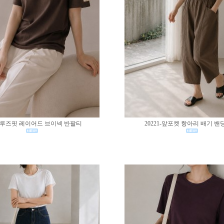
02-루즈핏 레이어드 브이넥 반팔티
20221-앞포켓 항아리 배기 밴