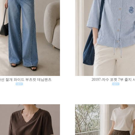
0-사선 절개 와이드 부츠컷 데님팬츠
20197-자수 포켓 7부 줄지 