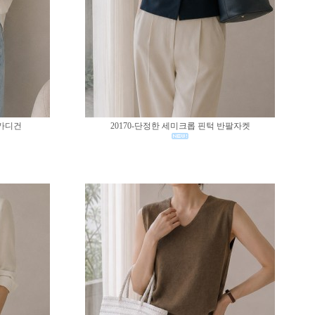
 가디건
20170-단정한 세미크롭 핀턱 반팔자켓