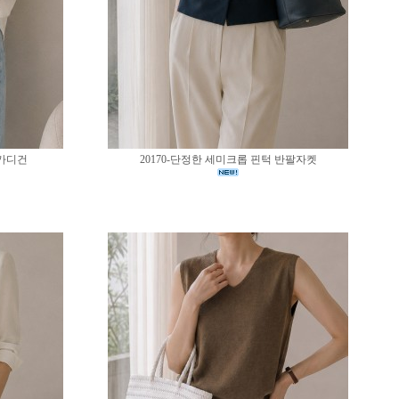
 가디건
20170-단정한 세미크롭 핀턱 반팔자켓