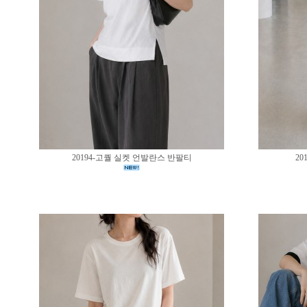
20194-고퀄 실켓 언발란스 반팔티
20