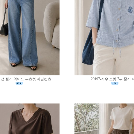
0-사선 절개 와이드 부츠컷 데님팬츠
20197-자수 포켓 7부 줄지 