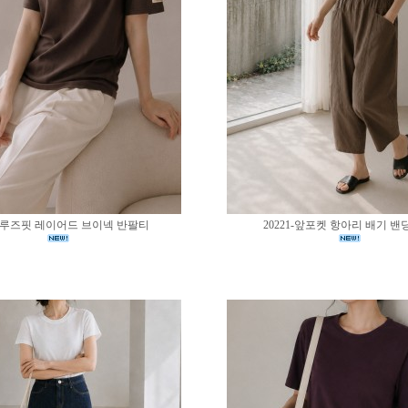
02-루즈핏 레이어드 브이넥 반팔티
20221-앞포켓 항아리 배기 밴