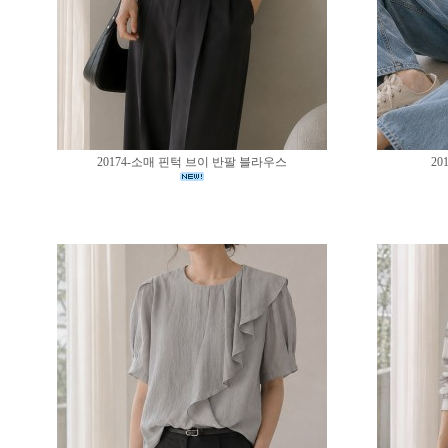
20174-소매 핀턱 브이 반팔 블라우스
20