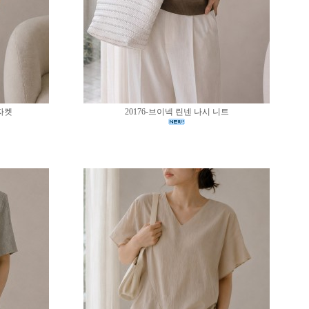
 자켓
20176-브이넥 린넨 나시 니트