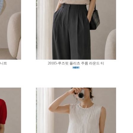
 니트
20185-루즈핏 플리츠 주름 라운드 티