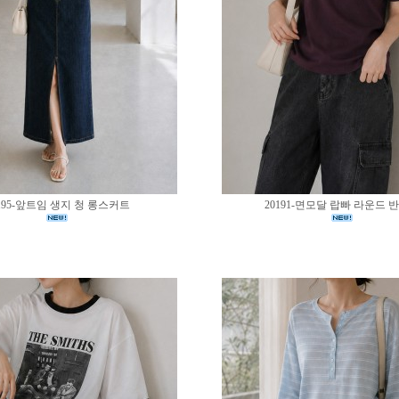
195-앞트임 생지 청 롱스커트
20191-면모달 랍빠 라운드 