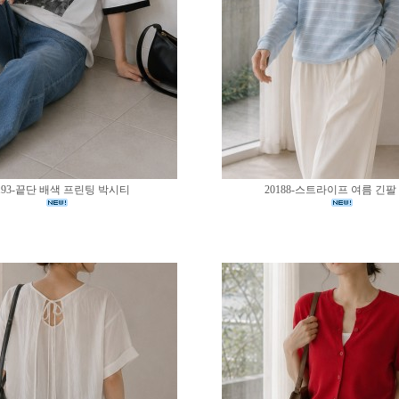
193-끝단 배색 프린팅 박시티
20188-스트라이프 여름 긴팔