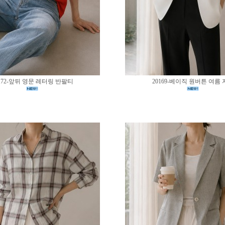
172-앞뒤 영문 레터링 반팔티
20169-베이직 원버튼 여름