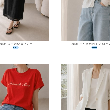
20184-요루 이중 롱스커트
20181-루즈핏 린넨 메쉬 니트