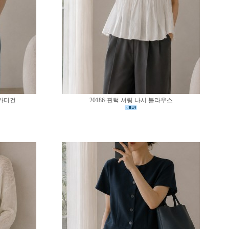
 가디건
20186-핀턱 셔링 나시 블라우스