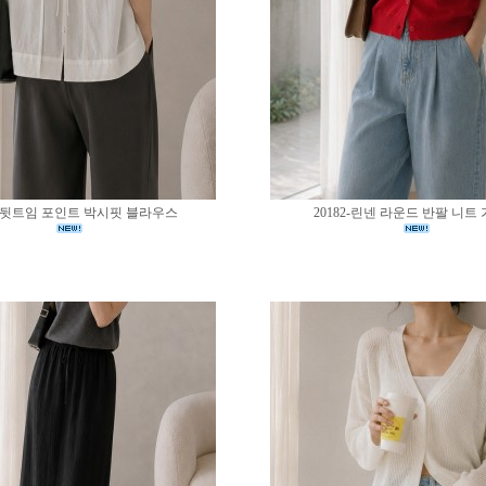
83-뒷트임 포인트 박시핏 블라우스
20182-린넨 라운드 반팔 니트