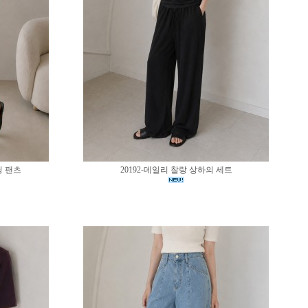
딩 팬츠
20192-데일리 찰랑 상하의 세트