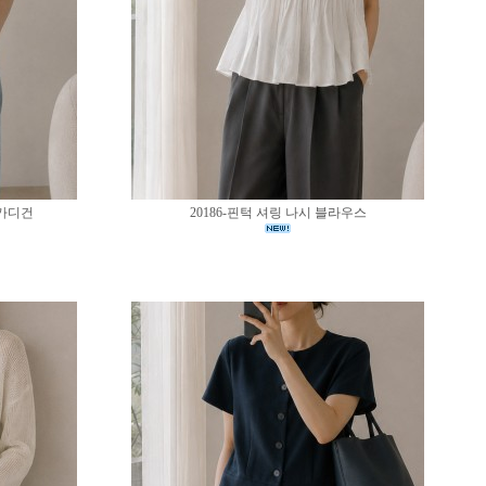
 가디건
20186-핀턱 셔링 나시 블라우스