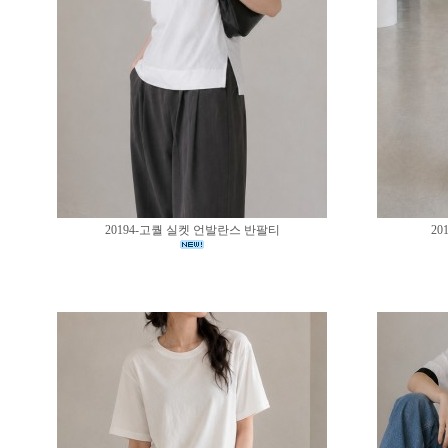
20194-고퀄 실켓 언발란스 반팔티
20