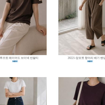
02-루즈핏 레이어드 브이넥 반팔티
20221-앞포켓 항아리 배기 밴