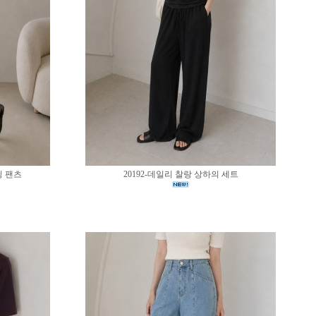
딩 팬츠
20192-데일리 찰랑 상하의 세트