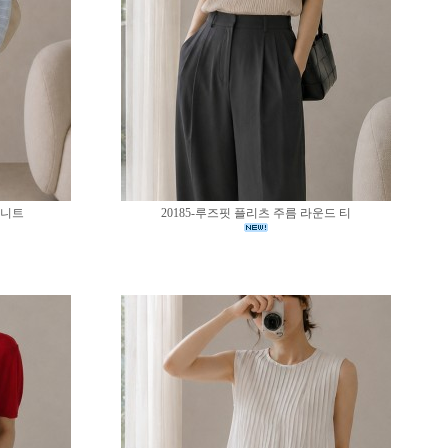
 니트
20185-루즈핏 플리츠 주름 라운드 티