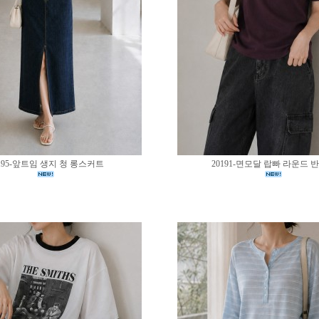
195-앞트임 생지 청 롱스커트
20191-면모달 랍빠 라운드 