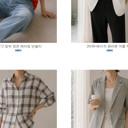
172-앞뒤 영문 레터링 반팔티
20169-베이직 원버튼 여름