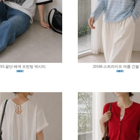
193-끝단 배색 프린팅 박시티
20188-스트라이프 여름 긴팔