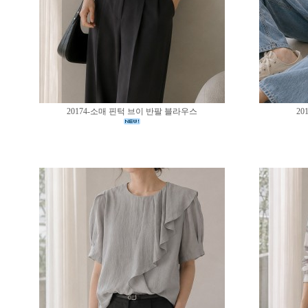
20174-소매 핀턱 브이 반팔 블라우스
20