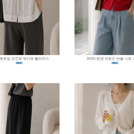
83-뒷트임 포인트 박시핏 블라우스
20182-린넨 라운드 반팔 니트