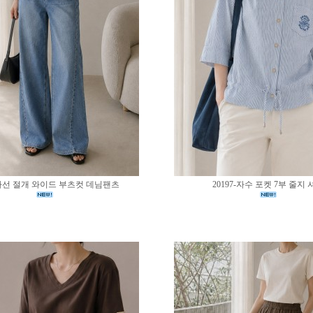
0-사선 절개 와이드 부츠컷 데님팬츠
20197-자수 포켓 7부 줄지 