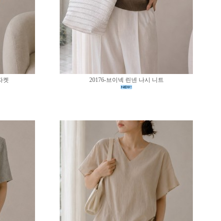
 자켓
20176-브이넥 린넨 나시 니트