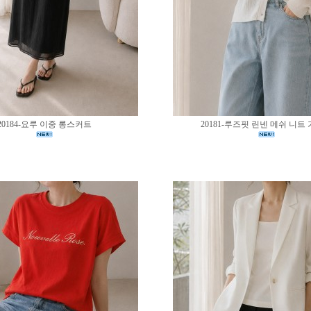
20184-요루 이중 롱스커트
20181-루즈핏 린넨 메쉬 니트