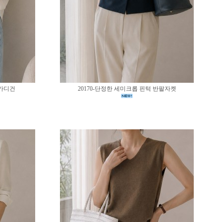
 가디건
20170-단정한 세미크롭 핀턱 반팔자켓