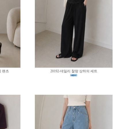
딩 팬츠
20192-데일리 찰랑 상하의 세트