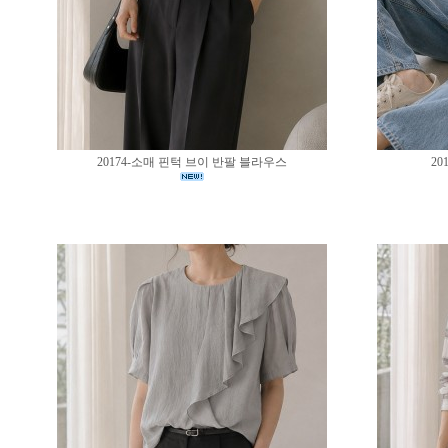
20174-소매 핀턱 브이 반팔 블라우스
20