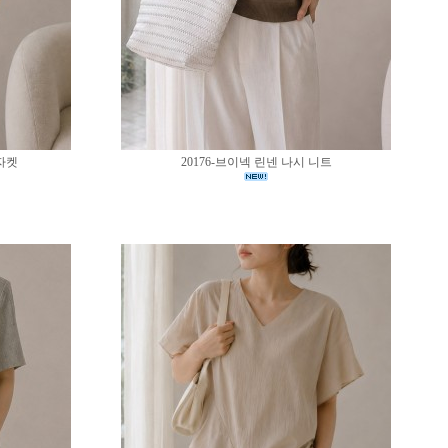
 자켓
20176-브이넥 린넨 나시 니트