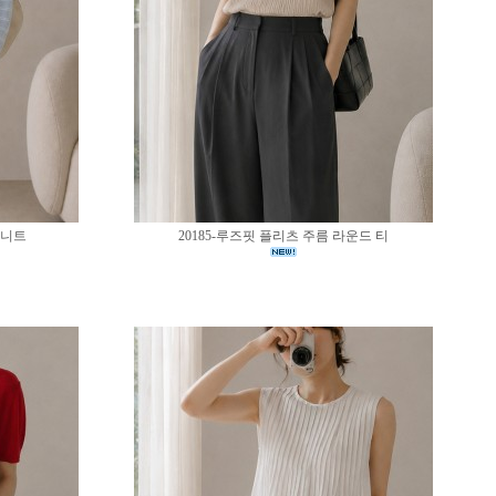
 니트
20185-루즈핏 플리츠 주름 라운드 티