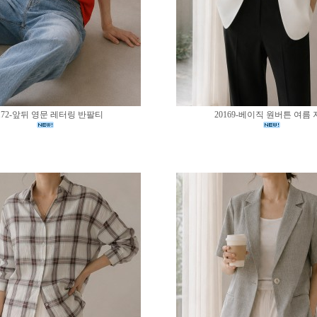
172-앞뒤 영문 레터링 반팔티
20169-베이직 원버튼 여름