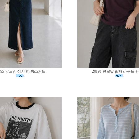
195-앞트임 생지 청 롱스커트
20191-면모달 랍빠 라운드 