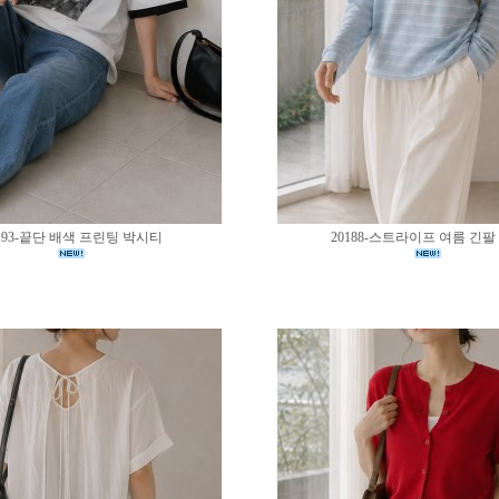
193-끝단 배색 프린팅 박시티
20188-스트라이프 여름 긴팔