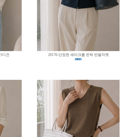
 가디건
20170-단정한 세미크롭 핀턱 반팔자켓