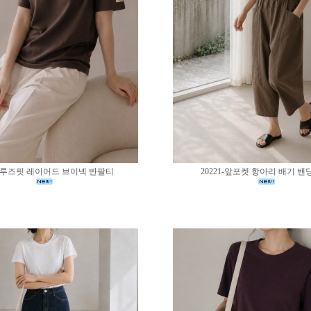
02-루즈핏 레이어드 브이넥 반팔티
20221-앞포켓 항아리 배기 밴