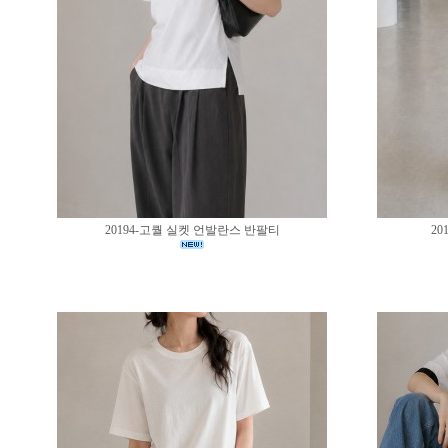
20194-고퀄 실켓 언발란스 반팔티
20