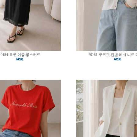
20184-요루 이중 롱스커트
20181-루즈핏 린넨 메쉬 니트