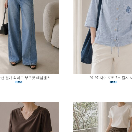
0-사선 절개 와이드 부츠컷 데님팬츠
20197-자수 포켓 7부 줄지 