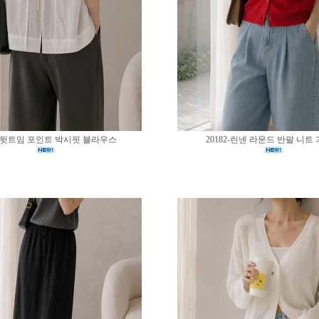
83-뒷트임 포인트 박시핏 블라우스
20182-린넨 라운드 반팔 니트