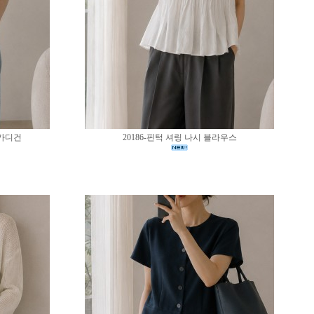
 가디건
20186-핀턱 셔링 나시 블라우스