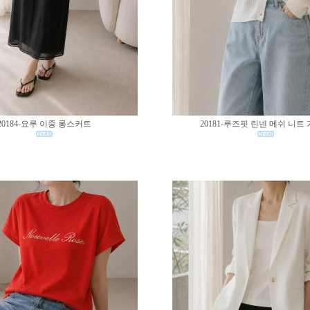
20184-요루 이중 롱스커트
20181-루즈핏 린넨 메쉬 니트