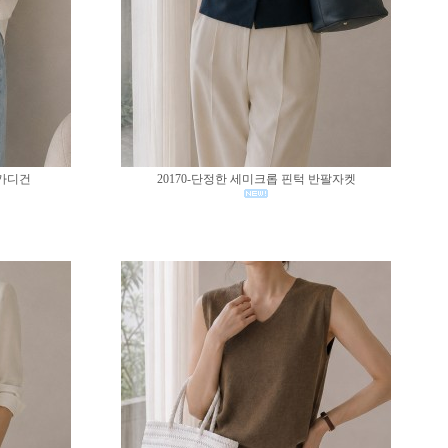
 가디건
20170-단정한 세미크롭 핀턱 반팔자켓