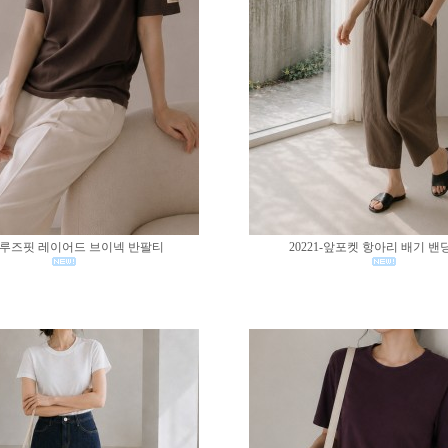
02-루즈핏 레이어드 브이넥 반팔티
20221-앞포켓 항아리 배기 밴