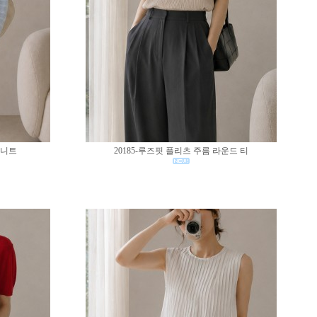
 니트
20185-루즈핏 플리츠 주름 라운드 티