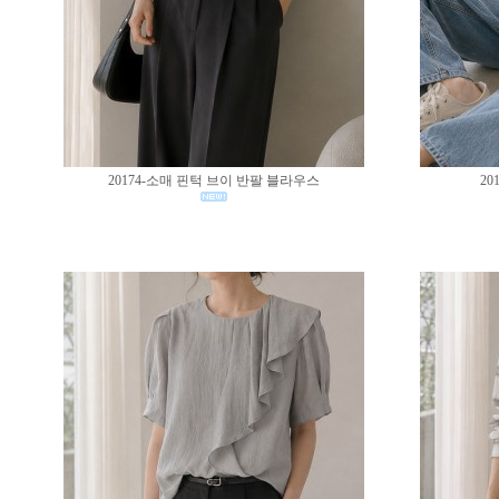
20174-소매 핀턱 브이 반팔 블라우스
20