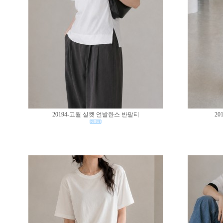
20194-고퀄 실켓 언발란스 반팔티
20