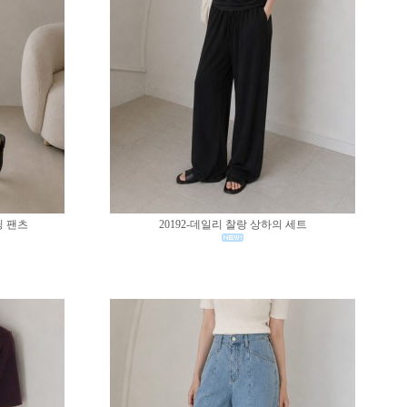
딩 팬츠
20192-데일리 찰랑 상하의 세트