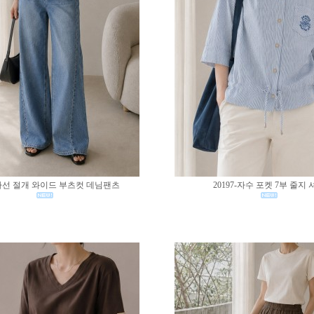
0-사선 절개 와이드 부츠컷 데님팬츠
20197-자수 포켓 7부 줄지 