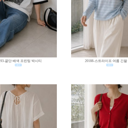
193-끝단 배색 프린팅 박시티
20188-스트라이프 여름 긴팔