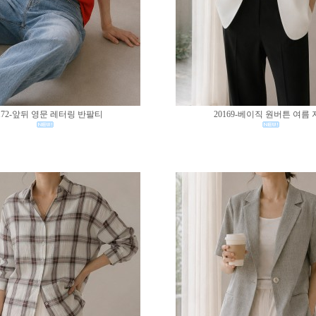
172-앞뒤 영문 레터링 반팔티
20169-베이직 원버튼 여름