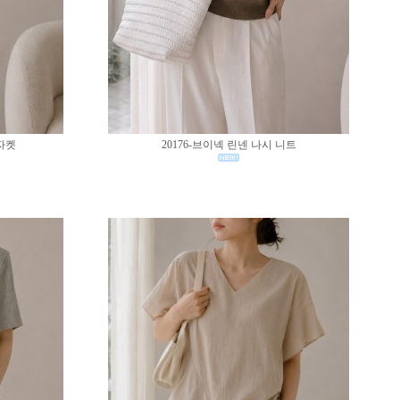
 자켓
20176-브이넥 린넨 나시 니트