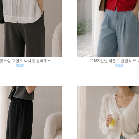
83-뒷트임 포인트 박시핏 블라우스
20182-린넨 라운드 반팔 니트