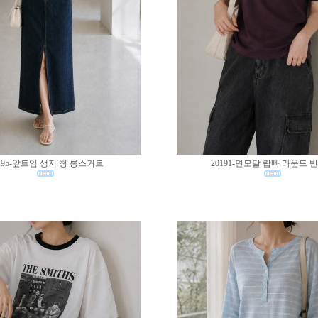
195-앞트임 생지 청 롱스커트
20191-면모달 랍빠 라운드 