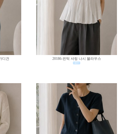
 가디건
20186-핀턱 셔링 나시 블라우스