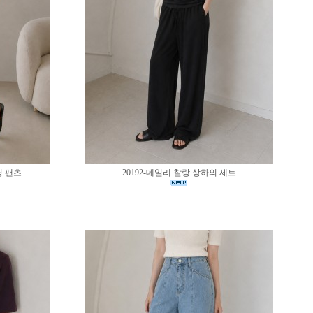
딩 팬츠
20192-데일리 찰랑 상하의 세트