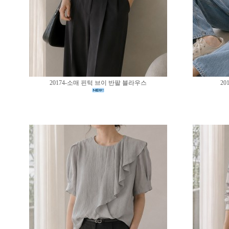
20174-소매 핀턱 브이 반팔 블라우스
20