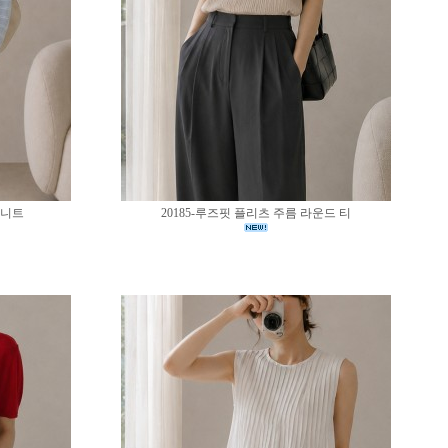
 니트
20185-루즈핏 플리츠 주름 라운드 티