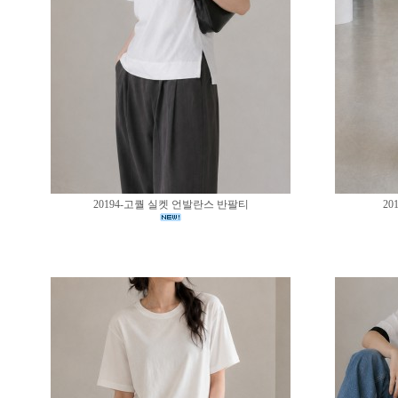
20194-고퀄 실켓 언발란스 반팔티
20