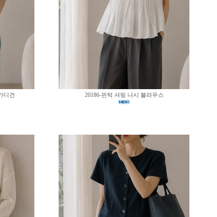
 가디건
20186-핀턱 셔링 나시 블라우스