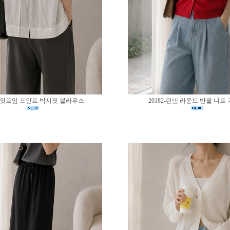
83-뒷트임 포인트 박시핏 블라우스
20182-린넨 라운드 반팔 니트