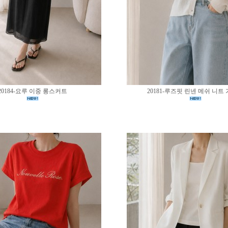
20184-요루 이중 롱스커트
20181-루즈핏 린넨 메쉬 니트