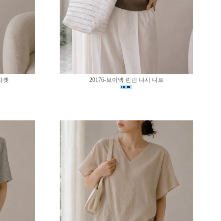
 자켓
20176-브이넥 린넨 나시 니트