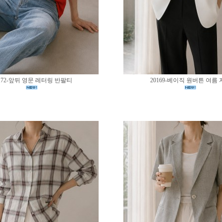
172-앞뒤 영문 레터링 반팔티
20169-베이직 원버튼 여름