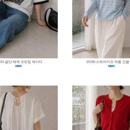
193-끝단 배색 프린팅 박시티
20188-스트라이프 여름 긴팔