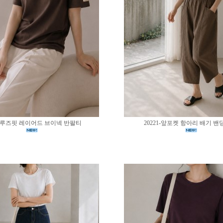
02-루즈핏 레이어드 브이넥 반팔티
20221-앞포켓 항아리 배기 밴