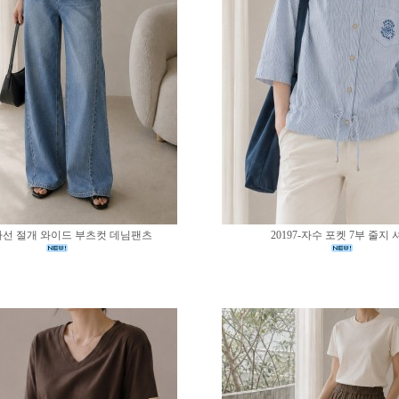
0-사선 절개 와이드 부츠컷 데님팬츠
20197-자수 포켓 7부 줄지 