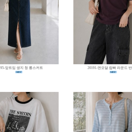
195-앞트임 생지 청 롱스커트
20191-면모달 랍빠 라운드 