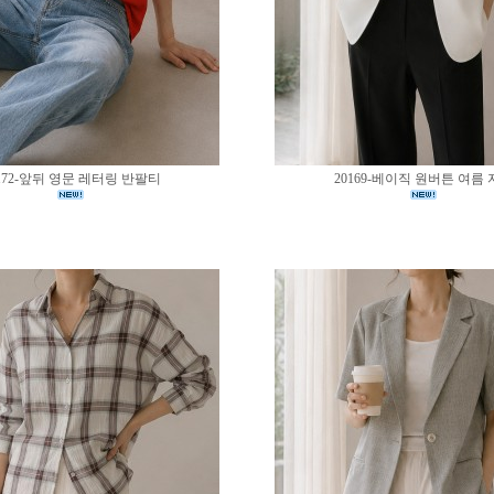
172-앞뒤 영문 레터링 반팔티
20169-베이직 원버튼 여름