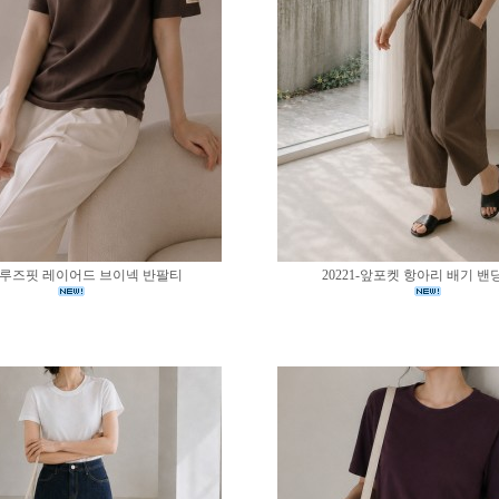
02-루즈핏 레이어드 브이넥 반팔티
20221-앞포켓 항아리 배기 밴