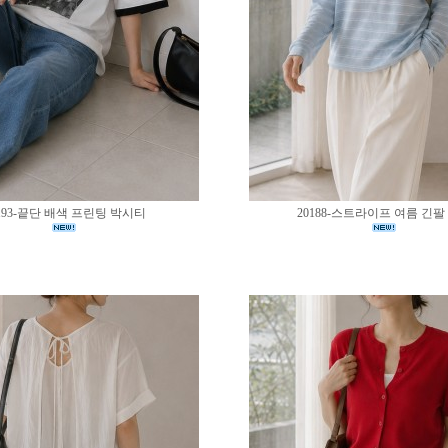
193-끝단 배색 프린팅 박시티
20188-스트라이프 여름 긴팔