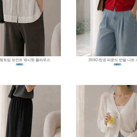
83-뒷트임 포인트 박시핏 블라우스
20182-린넨 라운드 반팔 니트