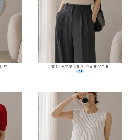
 니트
20185-루즈핏 플리츠 주름 라운드 티