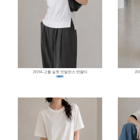
20194-고퀄 실켓 언발란스 반팔티
20