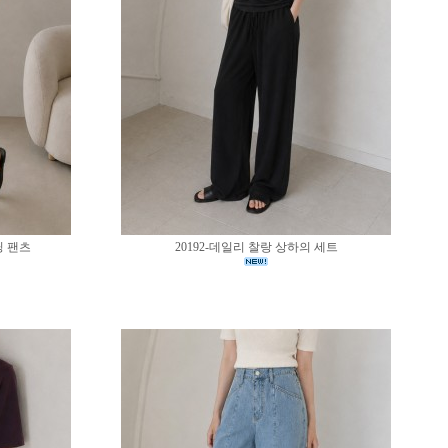
딩 팬츠
20192-데일리 찰랑 상하의 세트