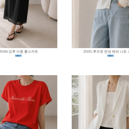
20184-요루 이중 롱스커트
20181-루즈핏 린넨 메쉬 니트