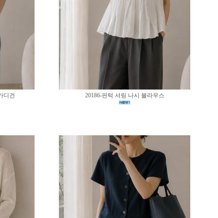
 가디건
20186-핀턱 셔링 나시 블라우스