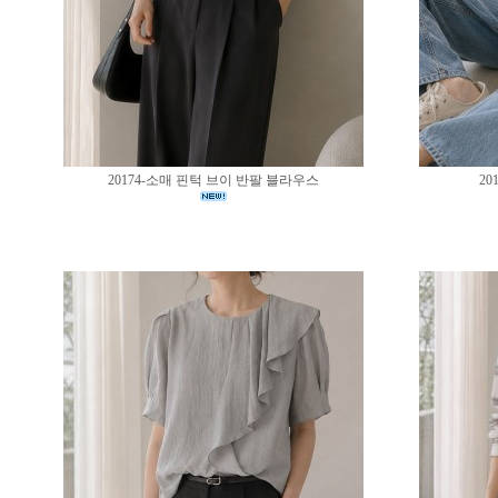
20174-소매 핀턱 브이 반팔 블라우스
20