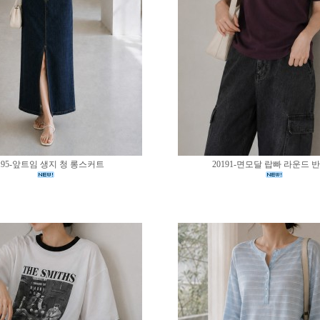
195-앞트임 생지 청 롱스커트
20191-면모달 랍빠 라운드 