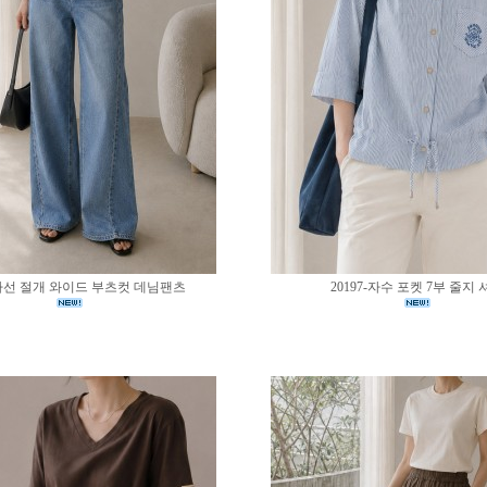
0-사선 절개 와이드 부츠컷 데님팬츠
20197-자수 포켓 7부 줄지 