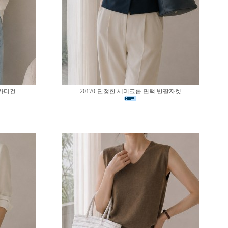
 가디건
20170-단정한 세미크롭 핀턱 반팔자켓