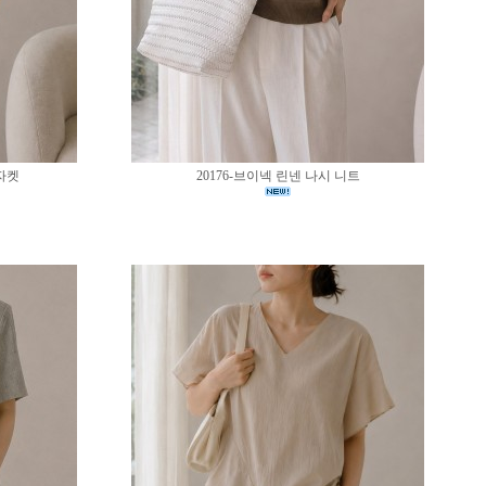
 자켓
20176-브이넥 린넨 나시 니트