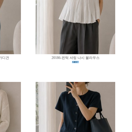
 가디건
20186-핀턱 셔링 나시 블라우스