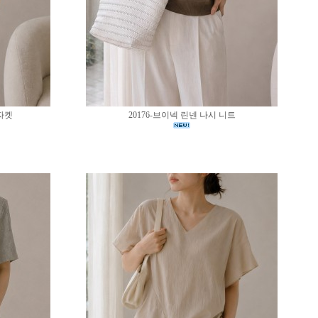
 자켓
20176-브이넥 린넨 나시 니트