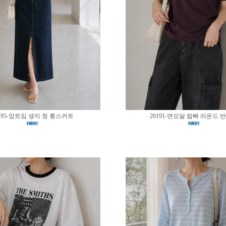
195-앞트임 생지 청 롱스커트
20191-면모달 랍빠 라운드 