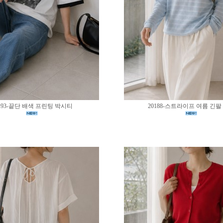
193-끝단 배색 프린팅 박시티
20188-스트라이프 여름 긴팔