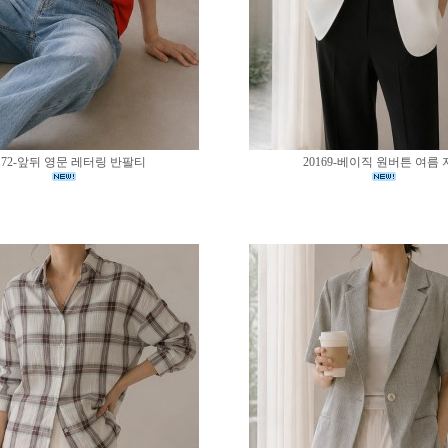
172-앞뒤 영문 레터링 반팔티
20169-베이직 원버튼 여름