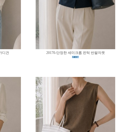
 가디건
20170-단정한 세미크롭 핀턱 반팔자켓