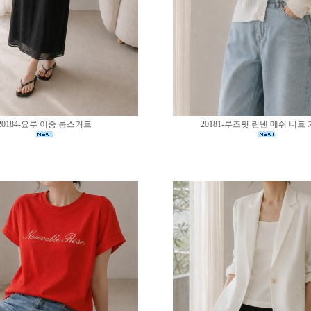
20184-요루 이중 롱스커트
20181-루즈핏 린넨 메쉬 니트