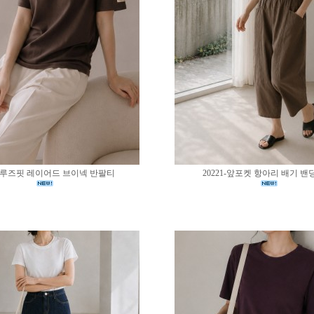
02-루즈핏 레이어드 브이넥 반팔티
20221-앞포켓 항아리 배기 밴