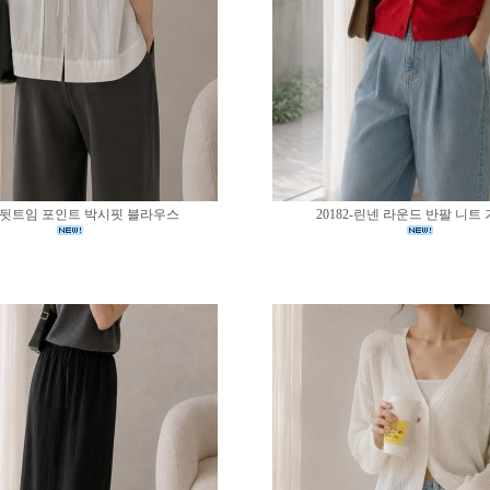
83-뒷트임 포인트 박시핏 블라우스
20182-린넨 라운드 반팔 니트