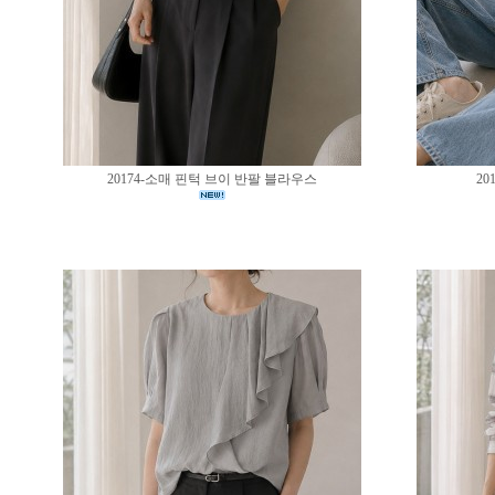
20174-소매 핀턱 브이 반팔 블라우스
20