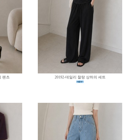
딩 팬츠
20192-데일리 찰랑 상하의 세트