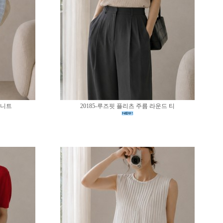
 니트
20185-루즈핏 플리츠 주름 라운드 티