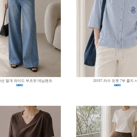
0-사선 절개 와이드 부츠컷 데님팬츠
20197-자수 포켓 7부 줄지 