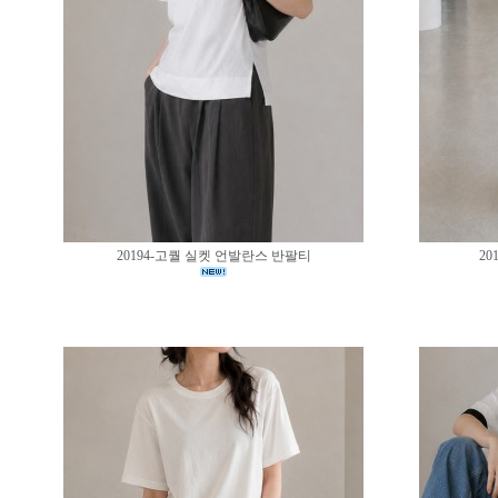
20194-고퀄 실켓 언발란스 반팔티
20