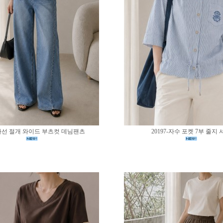
0-사선 절개 와이드 부츠컷 데님팬츠
20197-자수 포켓 7부 줄지 