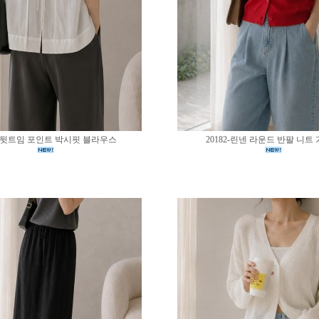
83-뒷트임 포인트 박시핏 블라우스
20182-린넨 라운드 반팔 니트