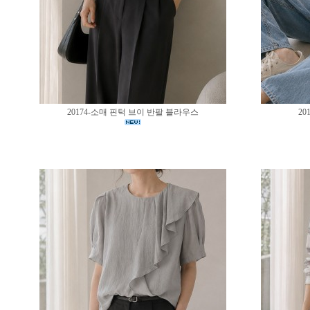
20174-소매 핀턱 브이 반팔 블라우스
20