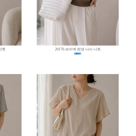
 자켓
20176-브이넥 린넨 나시 니트