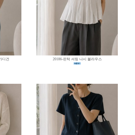
 가디건
20186-핀턱 셔링 나시 블라우스