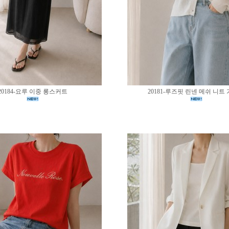
20184-요루 이중 롱스커트
20181-루즈핏 린넨 메쉬 니트