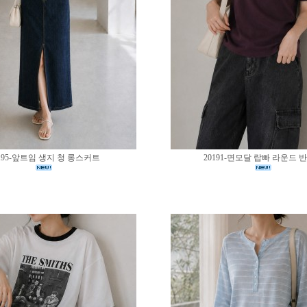
195-앞트임 생지 청 롱스커트
20191-면모달 랍빠 라운드 