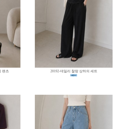
딩 팬츠
20192-데일리 찰랑 상하의 세트