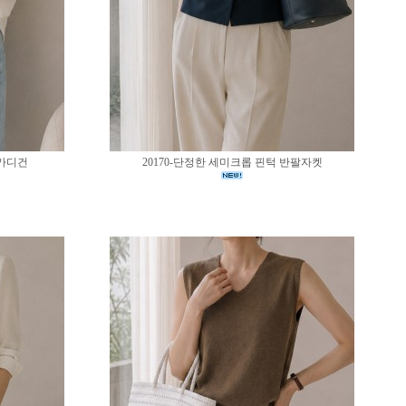
 가디건
20170-단정한 세미크롭 핀턱 반팔자켓