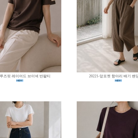
02-루즈핏 레이어드 브이넥 반팔티
20221-앞포켓 항아리 배기 밴