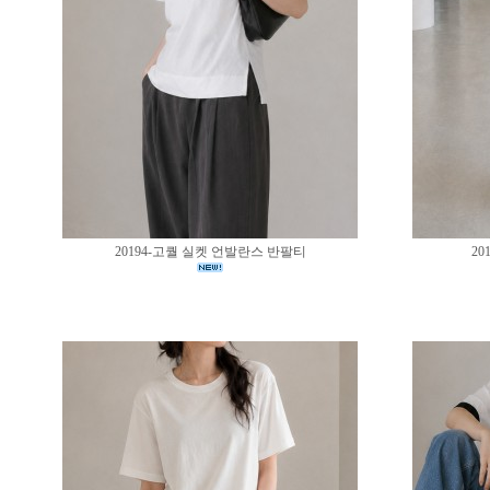
20194-고퀄 실켓 언발란스 반팔티
20