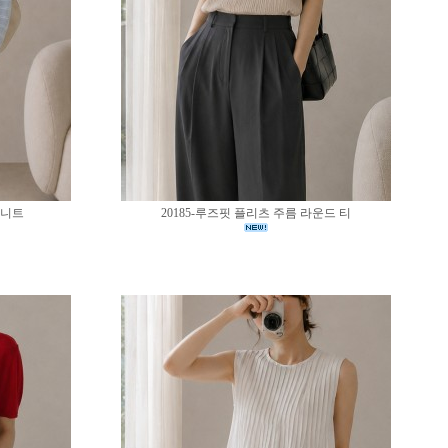
 니트
20185-루즈핏 플리츠 주름 라운드 티