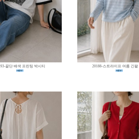
193-끝단 배색 프린팅 박시티
20188-스트라이프 여름 긴팔