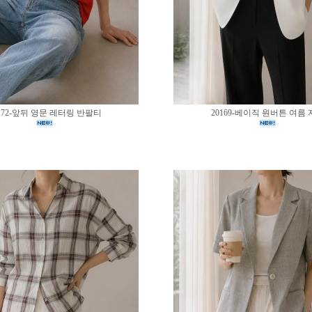
172-앞뒤 영문 레터링 반팔티
20169-베이직 원버튼 여름