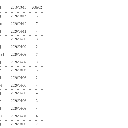
리
2010/09/13
206902
리
2026/06/15
3
o
2026/06/10
7
리
2026/06/11
4
17
2026/06/08
3
리
2026/06/09
2
s84
2026/06/08
7
리
2026/06/09
3
n
2026/06/08
3
리
2026/06/08
2
26
2026/06/08
4
리
2026/06/08
4
n
2026/06/06
3
리
2026/06/08
4
58
2026/06/04
6
리
2026/06/09
2