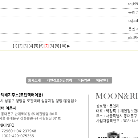
nnj199
문엔
osjara
문엔
jeh196
[1]
[2]
[3]
[4]
[5]
[6]
[7]
[8]
[9]
[10]
▶