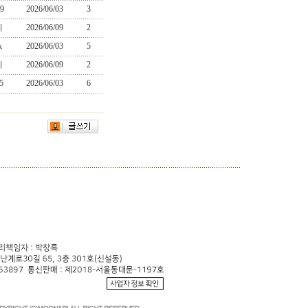
9
2026/06/03
3
리
2026/06/09
2
k
2026/06/03
5
리
2026/06/09
2
5
2026/06/03
6