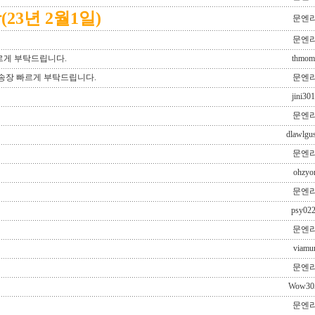
23년 2월1일)
문엔
문엔
르게 부탁드립니다.
thmom
송장 빠르게 부탁드립니다.
문엔
jini30
문엔
dlawlgu
문엔
ohzyo
문엔
psy02
문엔
viamu
문엔
Wow30
문엔