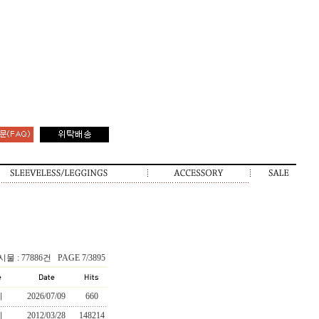
물 : 77886건 PAGE 7/3895
리
2026/07/09
660
리
2012/03/28
148214